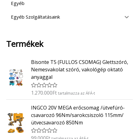
Egyéb
Egyéb Szolgáltatásaink
Termékek
Bisonte T5 (FULLOS CSOMAG) Glettszóró,
Nemesvakolat szóró, vakológép oktató
anyaggal
1.270.000
Ft
É
tartalmazza az ÁFÁ-t
r
t
INGCO 20V MEGA erőcsomag /ütvefúró-
é
k
csavarozó 96Nm/sarokcsiszoló 115mm/
e
ütvecsavarozó 850Nm
l
é
s
:
99.000
Ft
É
tartalmazza az ÁFÁ-t