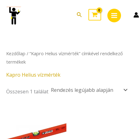
Skip
Main
to
Search
Menu
content
Kezdőlap
/ “Kapro Helius vízmérték” címkével rendelkező
termékek
Kapro Helius vízmérték
Összesen 1 találat