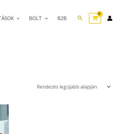
Search
TÁSOK
BOLT
B2B