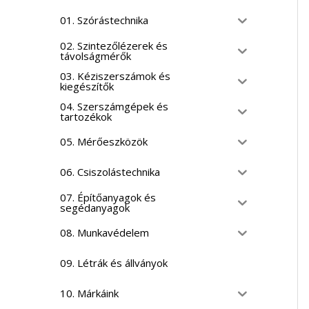
01. Szórástechnika
02. Szintezőlézerek és
távolságmérők
03. Kéziszerszámok és
kiegészítők
04. Szerszámgépek és
tartozékok
05. Mérőeszközök
06. Csiszolástechnika
07. Építőanyagok és
segédanyagok
08. Munkavédelem
09. Létrák és állványok
10. Márkáink