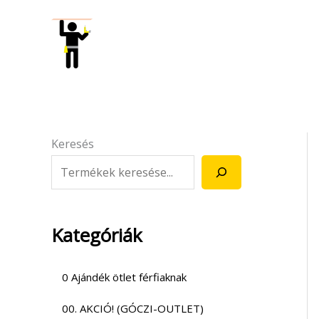
Skip
to
content
Keresés
Kategóriák
0 Ajándék ötlet férfiaknak
00. AKCIÓ! (GÓCZI-OUTLET)