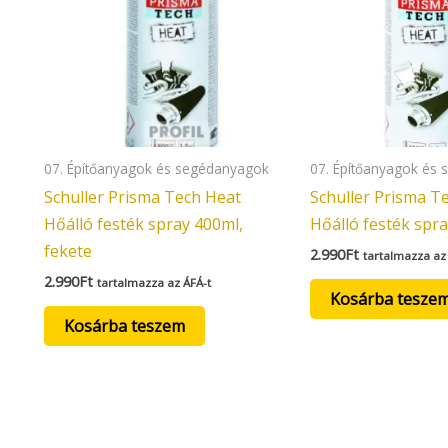
07. Építőanyagok és segédanyagok
07. Építőanyagok és
Schuller Prisma Tech Heat
Schuller Prisma T
Hőálló festék spray 400ml,
Hőálló festék spra
fekete
2.990
Ft
tartalmazza az
2.990
Ft
tartalmazza az ÁFÁ-t
Kosárba tesze
Kosárba teszem