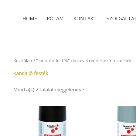
Sorted
by
latest
HOME
RÓLAM
KONTAKT
SZOLGÁLTA
Kezdőlap
/ “kandalló festék” címkével rendelkező termékek
kandalló festék
Mind a(z) 2 találat megjelenítve