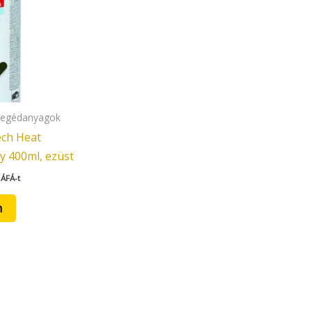
 segédanyagok
ech Heat
y 400ml, ezüst
 ÁFÁ-t
m