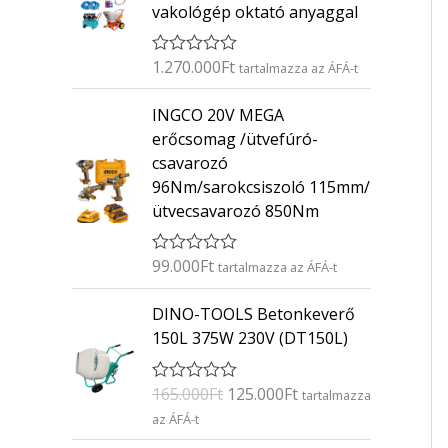
vakológép oktató anyaggal
1.270.000
Ft
É
tartalmazza az ÁFÁ-t
r
t
INGCO 20V MEGA
é
k
erőcsomag /ütvefúró-
e
csavarozó
l
é
96Nm/sarokcsiszoló 115mm/
s
ütvecsavarozó 850Nm
:
0
/
5
99.000
Ft
É
tartalmazza az ÁFÁ-t
r
t
O
C
DINO-TOOLS Betonkeverő
é
r
u
k
150L 375W 230V (DT150L)
e
i
r
l
g
r
é
165.000
Ft
125.000
Ft
É
s
tartalmazza
i
e
r
:
az ÁFÁ-t
n
n
t
0
é
/
a
t