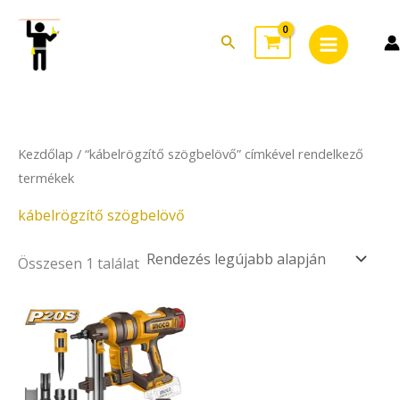
Skip
Main
to
Search
Menu
content
Kezdőlap
/ “kábelrögzítő szögbelövő” címkével rendelkező
termékek
kábelrögzítő szögbelövő
Összesen 1 találat