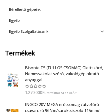
Bérelhető gépeink
Egyéb
Egyéb Szolgáltatásaink
Termékek
Bisonte T5 (FULLOS CSOMAG) Glettszóró,
Nemesvakolat szóró, vakológép oktató
anyaggal
1.270.000
Ft
É
tartalmazza az ÁFÁ-t
r
t
INGCO 20V MEGA erőcsomag /ütvefúró-
é
k
csavarozó 96Nm/sarokcsiszoló 115mm/