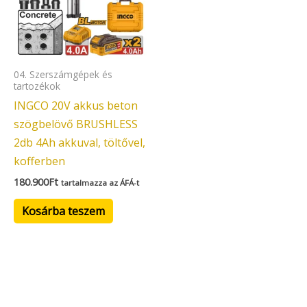
04. Szerszámgépek és
tartozékok
INGCO 20V akkus beton
szögbelövő BRUSHLESS
2db 4Ah akkuval, töltővel,
kofferben
180.900
Ft
tartalmazza az ÁFÁ-t
Kosárba teszem