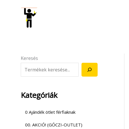
Skip
to
content
Keresés
Kategóriák
0 Ajándék ötlet férfiaknak
00. AKCIÓ! (GÓCZI-OUTLET)