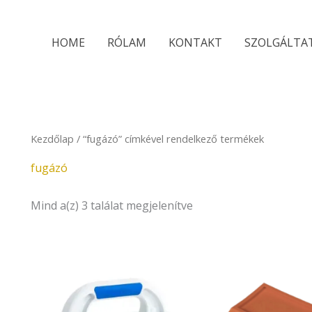
Sorted
by
latest
HOME
RÓLAM
KONTAKT
SZOLGÁLTA
Kezdőlap
/ “fugázó” címkével rendelkező termékek
fugázó
Mind a(z) 3 találat megjelenítve