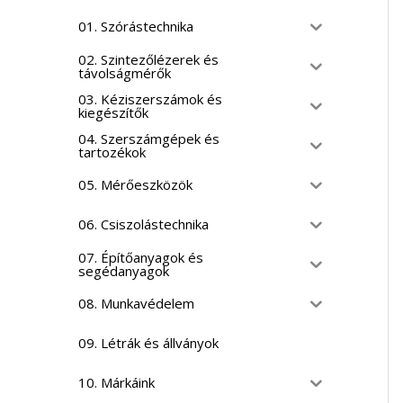
01. Szórástechnika
02. Szintezőlézerek és
távolságmérők
03. Kéziszerszámok és
kiegészítők
04. Szerszámgépek és
tartozékok
05. Mérőeszközök
06. Csiszolástechnika
07. Építőanyagok és
segédanyagok
08. Munkavédelem
09. Létrák és állványok
10. Márkáink