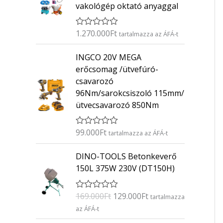
vakológép oktató anyaggal
1.270.000
Ft
É
tartalmazza az ÁFÁ-t
r
t
INGCO 20V MEGA
é
k
erőcsomag /ütvefúró-
e
csavarozó
l
é
96Nm/sarokcsiszoló 115mm/
s
ütvecsavarozó 850Nm
:
0
/
5
99.000
Ft
É
tartalmazza az ÁFÁ-t
r
t
O
C
DINO-TOOLS Betonkeverő
é
r
u
k
150L 375W 230V (DT150H)
e
i
r
l
g
r
é
169.000
Ft
129.000
Ft
É
s
tartalmazza
i
e
r
:
az ÁFÁ-t
n
n
t
0
é
/
a
t