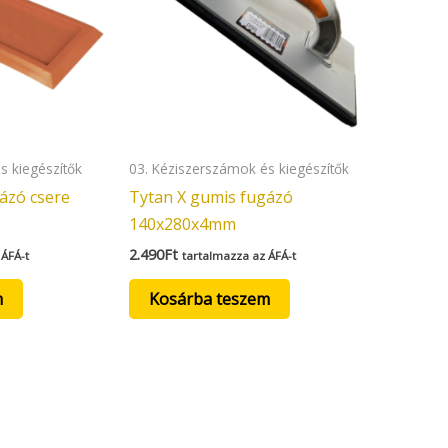
s kiegészítők
03. Kéziszerszámok és kiegészítők
ázó csere
Tytan X gumis fugázó
140x280x4mm
2.490
Ft
 ÁFÁ-t
tartalmazza az ÁFÁ-t
m
Kosárba teszem