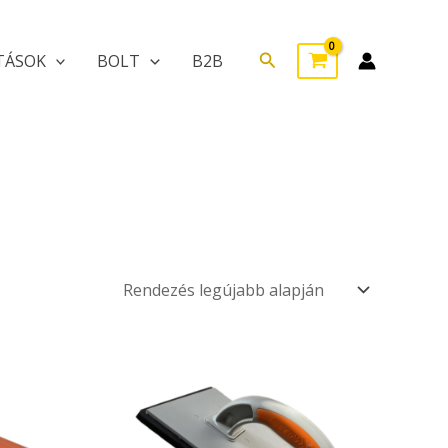
Search
TÁSOK
BOLT
B2B