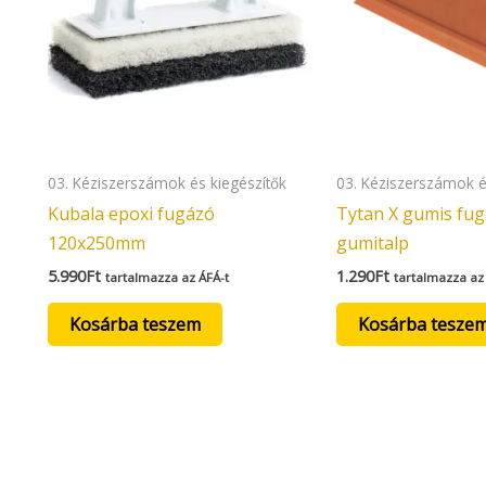
03. Kéziszerszámok és kiegészítők
03. Kéziszerszámok é
Kubala epoxi fugázó
Tytan X gumis fug
120x250mm
gumitalp
5.990
Ft
1.290
Ft
tartalmazza az ÁFÁ-t
tartalmazza az
Kosárba teszem
Kosárba tesze