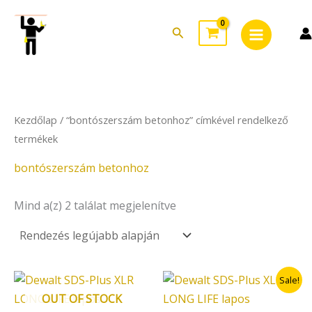
Sorted
Skip
Main
by
to
latest
Search
Menu
content
Kezdőlap
/ “bontószerszám betonhoz” címkével rendelkező
termékek
bontószerszám betonhoz
Mind a(z) 2 találat megjelenítve
Original
Current
Sale!
price
price
OUT OF STOCK
was:
is: