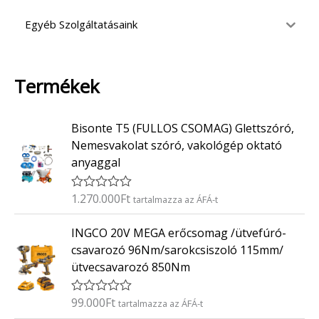
Egyéb Szolgáltatásaink
Termékek
Bisonte T5 (FULLOS CSOMAG) Glettszóró,
Nemesvakolat szóró, vakológép oktató
anyaggal
1.270.000
Ft
É
tartalmazza az ÁFÁ-t
r
t
INGCO 20V MEGA erőcsomag /ütvefúró-
é
k
csavarozó 96Nm/sarokcsiszoló 115mm/
e
ütvecsavarozó 850Nm
l
é
s
:
99.000
Ft
É
tartalmazza az ÁFÁ-t
0
r