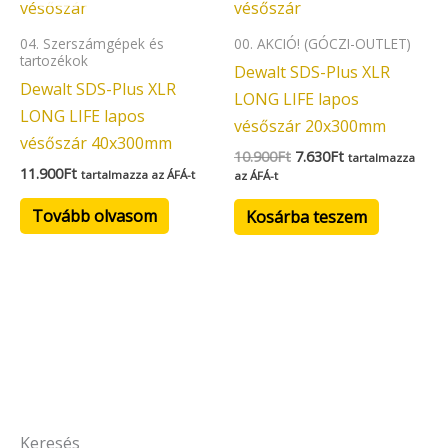
10.900Ft.
7.630Ft.
04. Szerszámgépek és
00. AKCIÓ! (GÓCZI-OUTLET)
tartozékok
Dewalt SDS-Plus XLR
Dewalt SDS-Plus XLR
LONG LIFE lapos
LONG LIFE lapos
vésőszár 20x300mm
vésőszár 40x300mm
10.900
Ft
7.630
Ft
tartalmazza
11.900
Ft
tartalmazza az ÁFÁ-t
az ÁFÁ-t
Tovább olvasom
Kosárba teszem
Keresés