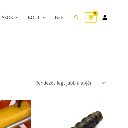
Search
TÁSOK
BOLT
B2B