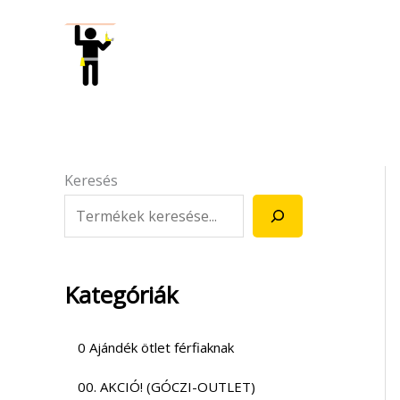
Skip
to
content
Keresés
Kategóriák
0 Ajándék ötlet férfiaknak
00. AKCIÓ! (GÓCZI-OUTLET)