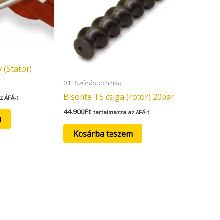
 (Stator)
01. Szórástechnika
Bisonte T5 csiga (rotor) 20bar
z ÁFÁ-t
44.900
Ft
tartalmazza az ÁFÁ-t
m
Kosárba teszem