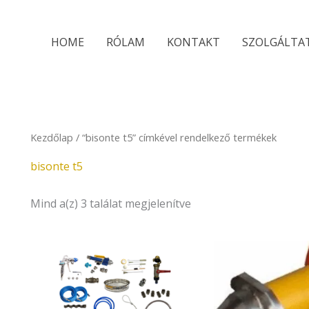
Sorted
by
latest
HOME
RÓLAM
KONTAKT
SZOLGÁLTA
Kezdőlap
/ “bisonte t5” címkével rendelkező termékek
bisonte t5
Mind a(z) 3 találat megjelenítve