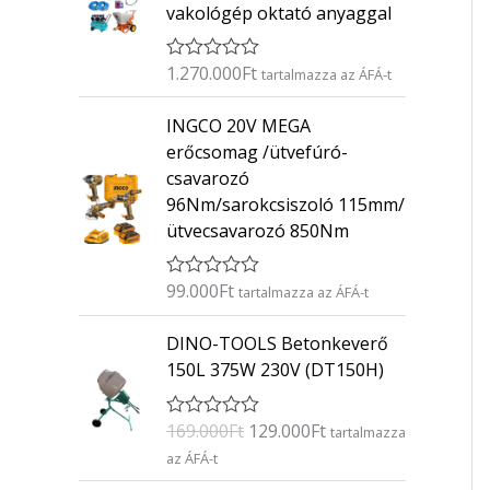
vakológép oktató anyaggal
1.270.000
Ft
É
tartalmazza az ÁFÁ-t
r
t
INGCO 20V MEGA
é
k
erőcsomag /ütvefúró-
e
csavarozó
l
é
96Nm/sarokcsiszoló 115mm/
s
ütvecsavarozó 850Nm
:
0
/
5
99.000
Ft
É
tartalmazza az ÁFÁ-t
r
t
O
C
DINO-TOOLS Betonkeverő
é
r
u
k
150L 375W 230V (DT150H)
e
i
r
l
g
r
é
169.000
Ft
129.000
Ft
É
s
tartalmazza
i
e
r
:
az ÁFÁ-t
n
n
t
0
é
/
a
t