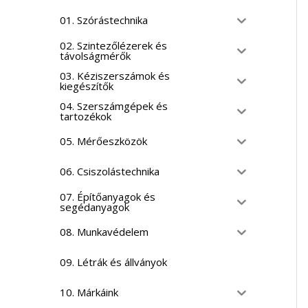
01. Szórástechnika
02. Szintezőlézerek és
távolságmérők
03. Kéziszerszámok és
kiegészítők
04. Szerszámgépek és
tartozékok
05. Mérőeszközök
06. Csiszolástechnika
07. Építőanyagok és
segédanyagok
08. Munkavédelem
09. Létrák és állványok
10. Márkáink