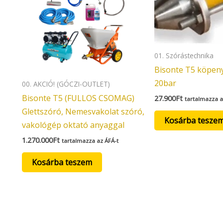
01. Szórástechnika
Bisonte T5 köpeny
20bar
00. AKCIÓ! (GÓCZI-OUTLET)
Bisonte T5 (FULLOS CSOMAG)
27.900
Ft
tartalmazza a
Glettszóró, Nemesvakolat szóró,
Kosárba tesze
vakológép oktató anyaggal
1.270.000
Ft
tartalmazza az ÁFÁ-t
Kosárba teszem