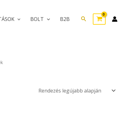
Search
TÁSOK
BOLT
B2B
ek