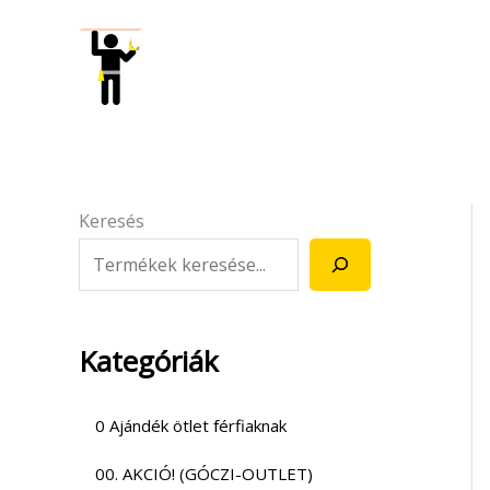
Skip
to
content
Keresés
Kategóriák
0 Ajándék ötlet férfiaknak
00. AKCIÓ! (GÓCZI-OUTLET)