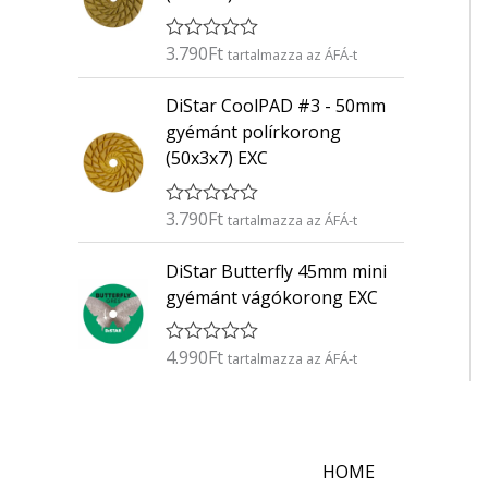
é
s
:
3.790
Ft
É
tartalmazza az ÁFÁ-t
0
r
/
t
5
DiStar CoolPAD #3 - 50mm
é
k
gyémánt polírkorong
e
(50x3x7) EXC
l
é
s
:
3.790
Ft
É
tartalmazza az ÁFÁ-t
0
r
/
t
5
DiStar Butterfly 45mm mini
é
k
gyémánt vágókorong EXC
e
l
é
4.990
Ft
É
s
tartalmazza az ÁFÁ-t
r
:
t
0
é
/
k
5
e
l
HOME
é