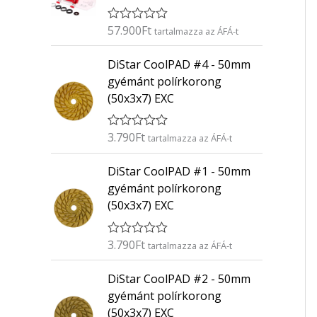
57.900
Ft
É
tartalmazza az ÁFÁ-t
r
t
DiStar CoolPAD #4 - 50mm
é
k
gyémánt polírkorong
e
(50x3x7) EXC
l
é
s
:
3.790
Ft
É
tartalmazza az ÁFÁ-t
0
r
/
t
5
DiStar CoolPAD #1 - 50mm
é
k
gyémánt polírkorong
e
(50x3x7) EXC
l
é
s
:
3.790
Ft
É
tartalmazza az ÁFÁ-t
0
r
/
t
5
DiStar CoolPAD #2 - 50mm
é
k
gyémánt polírkorong
e
(50x3x7) EXC
l