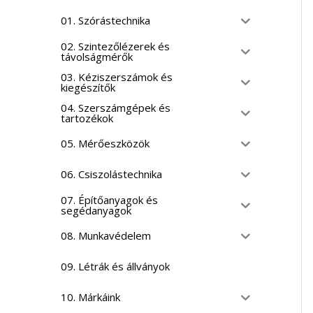
01. Szórástechnika
02. Szintezőlézerek és
távolságmérők
03. Kéziszerszámok és
kiegészítők
04. Szerszámgépek és
tartozékok
05. Mérőeszközök
06. Csiszolástechnika
07. Építőanyagok és
segédanyagok
08. Munkavédelem
09. Létrák és állványok
10. Márkáink