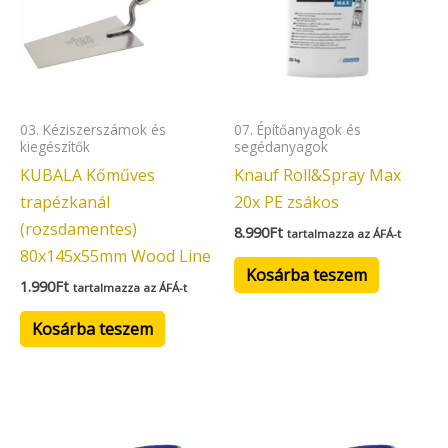
03. Kéziszerszámok és
07. Építőanyagok és
kiegészítők
segédanyagok
KUBALA Kőműves
Knauf Roll&Spray Max
trapézkanál
20x PE zsákos
(rozsdamentes)
8.990
Ft
tartalmazza az ÁFÁ-t
80x145x55mm Wood Line
Kosárba teszem
1.990
Ft
tartalmazza az ÁFÁ-t
Kosárba teszem