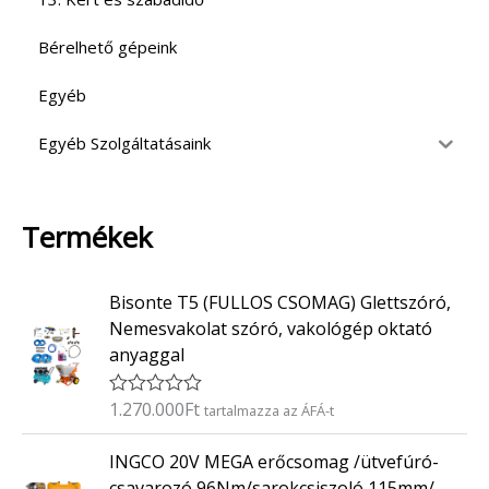
Bérelhető gépeink
Egyéb
Egyéb Szolgáltatásaink
Termékek
Bisonte T5 (FULLOS CSOMAG) Glettszóró,
Nemesvakolat szóró, vakológép oktató
anyaggal
1.270.000
Ft
É
tartalmazza az ÁFÁ-t
r
t
INGCO 20V MEGA erőcsomag /ütvefúró-
é
k
csavarozó 96Nm/sarokcsiszoló 115mm/