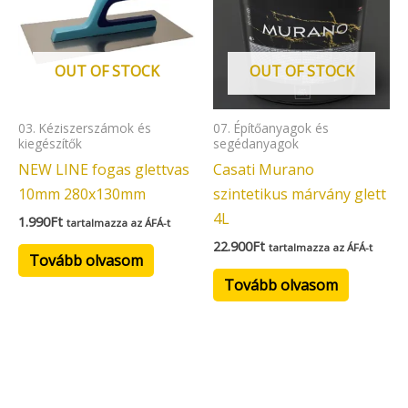
OUT OF STOCK
OUT OF STOCK
03. Kéziszerszámok és
07. Építőanyagok és
kiegészítők
segédanyagok
NEW LINE fogas glettvas
Casati Murano
10mm 280x130mm
szintetikus márvány glett
4L
1.990
Ft
tartalmazza az ÁFÁ-t
22.900
Ft
tartalmazza az ÁFÁ-t
Tovább olvasom
Tovább olvasom