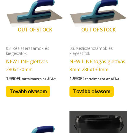
OUT OF STOCK
OUT OF STOCK
03. Kéziszerszámok és
03. Kéziszerszámok és
kiegészítők
kiegészítők
NEW LINE glettvas
NEW LINE fogas glettvas
280x130mm
8mm 280x130mm
1.990
Ft
1.990
Ft
tartalmazza az ÁFÁ-t
tartalmazza az ÁFÁ-t
Tovább olvasom
Tovább olvasom