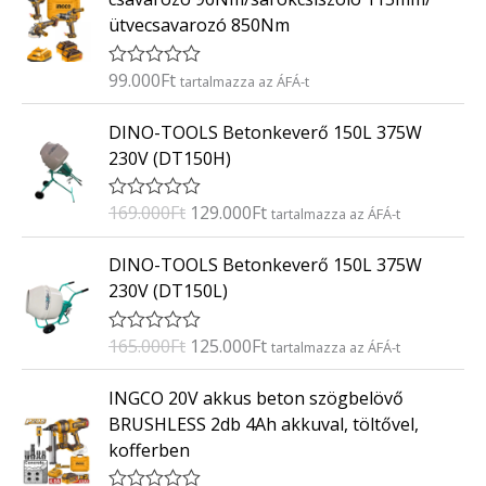
e
ütvecsavarozó 850Nm
l
é
s
:
99.000
Ft
É
tartalmazza az ÁFÁ-t
0
r
/
t
O
C
5
DINO-TOOLS Betonkeverő 150L 375W
é
r
u
k
230V (DT150H)
e
i
r
l
g
r
é
169.000
Ft
129.000
Ft
É
tartalmazza az ÁFÁ-t
s
i
e
r
:
t
n
n
O
C
0
DINO-TOOLS Betonkeverő 150L 375W
é
/
a
t
r
u
k
5
230V (DT150L)
e
l
p
i
r
l
p
r
g
r
é
165.000
Ft
125.000
Ft
É
tartalmazza az ÁFÁ-t
s
r
i
i
e
r
:
i
c
t
n
n
0
INGCO 20V akkus beton szögbelövő
é
/
c
e
a
t
k
5
BRUSHLESS 2db 4Ah akkuval, töltővel,
e
i
e
l
p
kofferben
l
w
s
p
r
é
a
:
s