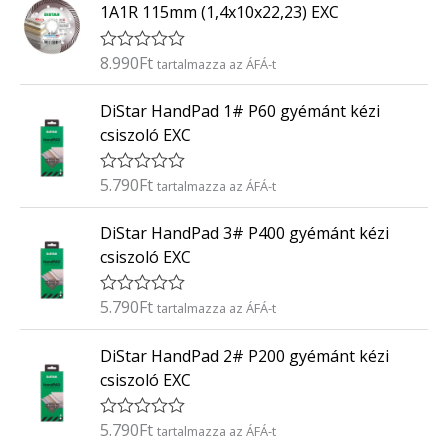
k
5
1A1R 115mm (1,4x10x22,23) EXC
e
l
é
8.990
Ft
É
tartalmazza az ÁFÁ-t
s
r
:
t
0
DiStar HandPad 1# P60 gyémánt kézi
é
/
k
5
csiszoló EXC
e
l
é
5.790
Ft
É
tartalmazza az ÁFÁ-t
s
r
:
t
0
DiStar HandPad 3# P400 gyémánt kézi
é
/
k
5
csiszoló EXC
e
l
é
5.790
Ft
É
tartalmazza az ÁFÁ-t
s
r
:
t
0
DiStar HandPad 2# P200 gyémánt kézi
é
/
k
5
csiszoló EXC
e
l
é
5.790
Ft
É
tartalmazza az ÁFÁ-t
s
r