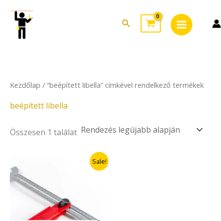
Skip
Main
to
Search
Menu
content
Kezdőlap
/ “beépített libella” címkével rendelkező termékek
beépített libella
Összesen 1 találat
Original
Current
Sale!
price
price
was:
is:
3.790Ft.
1.895Ft.