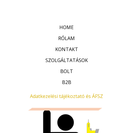
:
t
0
é
/
k
5
e
l
HOME
é
s
:
RÓLAM
0
/
KONTAKT
5
SZOLGÁLTATÁSOK
BOLT
B2B
Adatkezelési tájékoztató és ÁFSZ