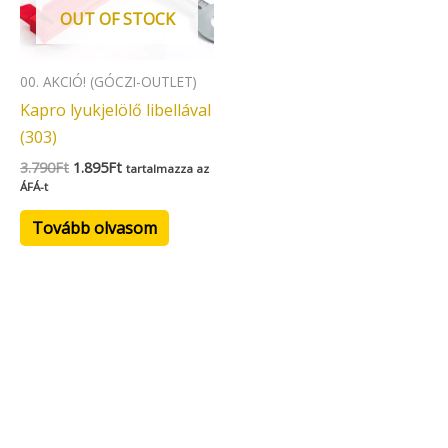
OUT OF STOCK
00. AKCIÓ! (GÓCZI-OUTLET)
Kapro lyukjelölő libellával
(303)
3.790
Ft
1.895
Ft
tartalmazza az
ÁFÁ-t
Tovább olvasom