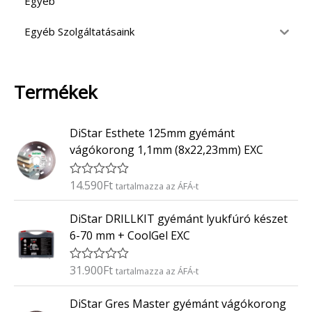
Egyéb
Egyéb Szolgáltatásaink
Termékek
DiStar Esthete 125mm gyémánt
vágókorong 1,1mm (8x22,23mm) EXC
14.590
Ft
É
tartalmazza az ÁFÁ-t
r
t
DiStar DRILLKIT gyémánt lyukfúró készet
é
k
6-70 mm + CoolGel EXC
e
l
é
31.900
Ft
É
tartalmazza az ÁFÁ-t
s
r
:
t
0
DiStar Gres Master gyémánt vágókorong
é
/