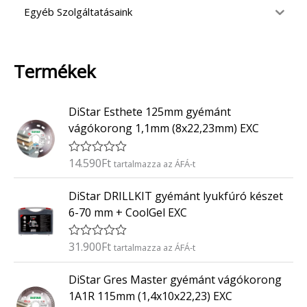
Egyéb Szolgáltatásaink
Termékek
DiStar Esthete 125mm gyémánt
vágókorong 1,1mm (8x22,23mm) EXC
14.590
Ft
É
tartalmazza az ÁFÁ-t
r
t
DiStar DRILLKIT gyémánt lyukfúró készet
é
k
6-70 mm + CoolGel EXC
e
l
é
31.900
Ft
É
tartalmazza az ÁFÁ-t
s
r
:
t
0
DiStar Gres Master gyémánt vágókorong
é
/
k
5
1A1R 115mm (1,4x10x22,23) EXC
e