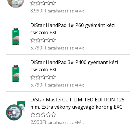
l
é
8.990
Ft
É
tartalmazza az ÁFÁ-t
s
r
:
t
0
DiStar HandPad 1# P60 gyémánt kézi
é
/
k
5
csiszoló EXC
e
l
é
5.790
Ft
É
tartalmazza az ÁFÁ-t
s
r
:
t
0
DiStar HandPad 3# P400 gyémánt kézi
é
/
k
5
csiszoló EXC
e
l
é
5.790
Ft
É
tartalmazza az ÁFÁ-t
s
r
:
t
0
DiStar MasterCUT LIMITED EDITION 125
é
/
k
5
mm, Extra vékony üvegvágó korong EXC
e
l
é
2.990
Ft
É
tartalmazza az ÁFÁ-t
s
r
:
t
0