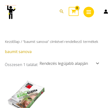
Skip
Main
to
Search
Menu
content
Kezdőlap
/ “baumit sanova” címkével rendelkező termékek
baumit sanova
Összesen 1 találat