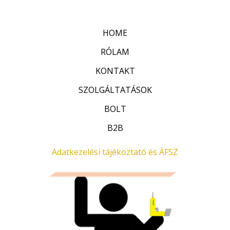
é
/
k
5
e
l
HOME
é
s
:
RÓLAM
0
/
KONTAKT
5
SZOLGÁLTATÁSOK
BOLT
B2B
Adatkezelési tájékoztató és ÁFSZ