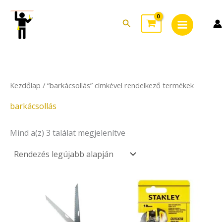
Sorted
Skip
Main
by
to
latest
Search
Menu
content
Kezdőlap
/ “barkácsollás” címkével rendelkező termékek
barkácsollás
Mind a(z) 3 találat megjelenítve