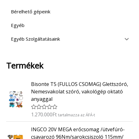
Bérelhető gépeink
Egyéb
Egyéb Szolgáltatásaink
Termékek
Bisonte T5 (FULLOS CSOMAG) Glettszóró,
Nemesvakolat szóró, vakológép oktató
anyaggal
1.270.000
Ft
É
tartalmazza az ÁFÁ-t
r
t
INGCO 20V MEGA erőcsomag /ütvefúró-
é
k
csavarozó 96Nm/sarokcsiszoló 115mm/
e