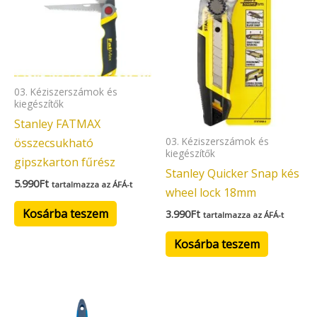
03. Kéziszerszámok és
kiegészítők
Stanley FATMAX
03. Kéziszerszámok és
összecsukható
kiegészítők
gipszkarton fűrész
Stanley Quicker Snap kés
5.990
Ft
tartalmazza az ÁFÁ-t
wheel lock 18mm
Kosárba teszem
3.990
Ft
tartalmazza az ÁFÁ-t
Kosárba teszem