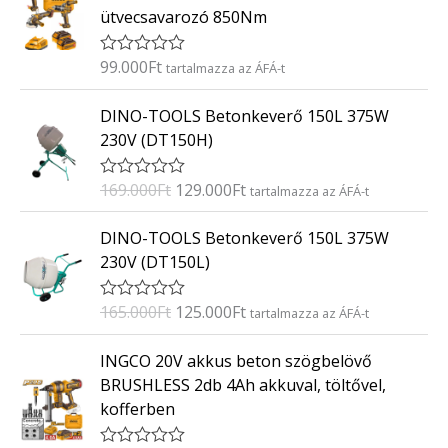
ütvecsavarozó 850Nm
l
é
s
:
99.000
Ft
É
tartalmazza az ÁFÁ-t
0
r
/
t
O
C
5
DINO-TOOLS Betonkeverő 150L 375W
é
r
u
k
230V (DT150H)
e
i
r
l
g
r
é
169.000
Ft
129.000
Ft
É
tartalmazza az ÁFÁ-t
s
i
e
r
:
t
n
n
O
C
0
DINO-TOOLS Betonkeverő 150L 375W
é
/
a
t
r
u
k
5
230V (DT150L)
e
l
p
i
r
l
p
r
g
r
é
165.000
Ft
125.000
Ft
É
tartalmazza az ÁFÁ-t
s
r
i
i
e
r
:
i
c
t
n
n
0
INGCO 20V akkus beton szögbelövő
é
/
c
e
a
t
k
5
BRUSHLESS 2db 4Ah akkuval, töltővel,
e
i
e
l
p
kofferben
l
w
s
p
r
é
a
:
s
r
i