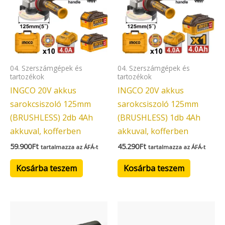
04. Szerszámgépek és
04. Szerszámgépek és
tartozékok
tartozékok
INGCO 20V akkus
INGCO 20V akkus
sarokcsiszoló 125mm
sarokcsiszoló 125mm
(BRUSHLESS) 2db 4Ah
(BRUSHLESS) 1db 4Ah
akkuval, kofferben
akkuval, kofferben
59.900
Ft
45.290
Ft
tartalmazza az ÁFÁ-t
tartalmazza az ÁFÁ-t
Kosárba teszem
Kosárba teszem