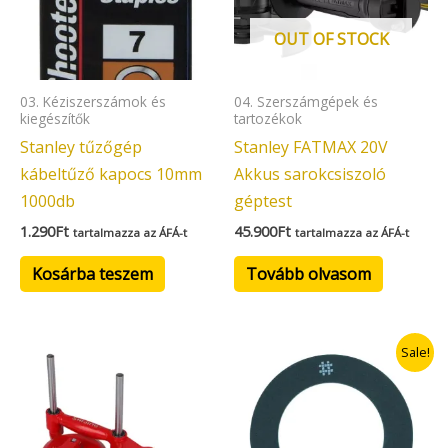
OUT OF STOCK
03. Kéziszerszámok és
04. Szerszámgépek és
kiegészítők
tartozékok
Stanley tűzőgép
Stanley FATMAX 20V
kábeltűző kapocs 10mm
Akkus sarokcsiszoló
1000db
géptest
1.290
Ft
45.900
Ft
tartalmazza az ÁFÁ-t
tartalmazza az ÁFÁ-t
Kosárba teszem
Tovább olvasom
Original
Current
Sale!
price
price
was:
is:
4.490Ft.
2.990Ft.