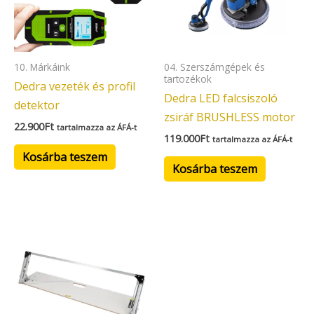
10. Márkáink
04. Szerszámgépek és
tartozékok
Dedra vezeték és profil
Dedra LED falcsiszoló
detektor
zsiráf BRUSHLESS motor
22.900
Ft
tartalmazza az ÁFÁ-t
119.000
Ft
tartalmazza az ÁFÁ-t
Kosárba teszem
Kosárba teszem