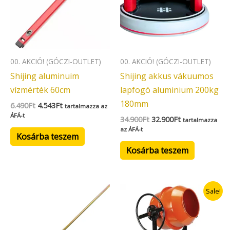
00. AKCIÓ! (GÓCZI-OUTLET)
00. AKCIÓ! (GÓCZI-OUTLET)
Shijing aluminuim
Shijing akkus vákuumos
vízmérték 60cm
lapfogó aluminium 200kg
180mm
6.490
Ft
4.543
Ft
tartalmazza az
ÁFÁ-t
34.900
Ft
32.900
Ft
tartalmazza
az ÁFÁ-t
Kosárba teszem
Kosárba teszem
Original
Current
Sale!
price
price
was:
is:
99.000Ft.
74.900Ft.