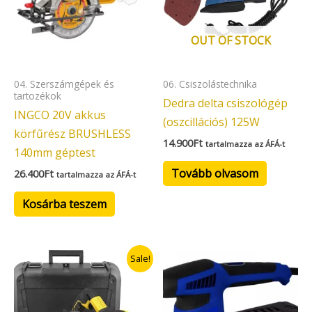
OUT OF STOCK
04. Szerszámgépek és
06. Csiszolástechnika
tartozékok
Dedra delta csiszológép
INGCO 20V akkus
(oszcillációs) 125W
körfűrész BRUSHLESS
14.900
Ft
tartalmazza az ÁFÁ-t
140mm géptest
Tovább olvasom
26.400
Ft
tartalmazza az ÁFÁ-t
Kosárba teszem
Original
Current
Sale!
price
price
was:
is:
49.900Ft.
47.900Ft.