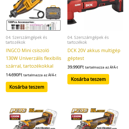
04. Szerszámgépek és
04. Szerszámgépek és
tartozékok
tartozékok
INGCO Mini csiszoló
DCK 20V akkus multigép
130W Univerzális flexibilis
géptest
szárral, tartozékokkal
39.990
Ft
tartalmazza az ÁFÁ-t
14.690
Ft
tartalmazza az ÁFÁ-t
Kosárba teszem
Kosárba teszem