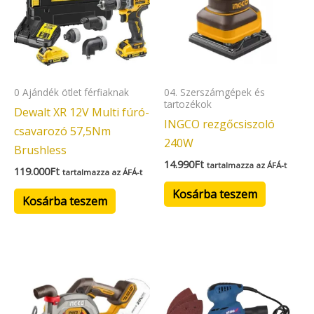
0 Ajándék ötlet férfiaknak
04. Szerszámgépek és
tartozékok
Dewalt XR 12V Multi fúró-
INGCO rezgőcsiszoló
csavarozó 57,5Nm
240W
Brushless
14.990
Ft
tartalmazza az ÁFÁ-t
119.000
Ft
tartalmazza az ÁFÁ-t
Kosárba teszem
Kosárba teszem