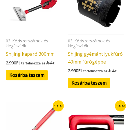
03. Kéziszerszámok és
03. Kéziszerszámok és
kiegészítők
kiegészítők
Shijing kaparó 300mm
Shijing gyémánt lyukfúró
40mm fúrógépbe
2.990
Ft
tartalmazza az ÁFÁ-t
2.990
Ft
tartalmazza az ÁFÁ-t
Kosárba teszem
Kosárba teszem
Original
Current
Original
Current
Sale!
Sale!
price
price
price
price
was:
is:
was:
is:
6.490Ft.
4.543Ft.
34.900Ft.
32.900Ft.