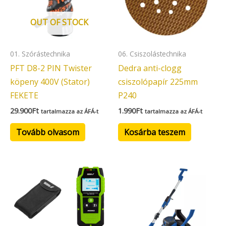
OUT OF STOCK
01. Szórástechnika
06. Csiszolástechnika
PFT D8-2 PIN Twister
Dedra anti-clogg
köpeny 400V (Stator)
csiszolópapír 225mm
FEKETE
P240
29.900
Ft
1.990
Ft
tartalmazza az ÁFÁ-t
tartalmazza az ÁFÁ-t
Tovább olvasom
Kosárba teszem