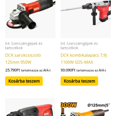
04. Szerszámgépek és
04. Szerszámgépek és
tartozékok
tartozékok
DCK sarokcsiszoló
DCK kombikalapács 7,9J
125mm 950W
1100W SDS-MAX
25.790
Ft
93.090
Ft
tartalmazza az ÁFÁ-t
tartalmazza az ÁFÁ-t
Kosárba teszem
Kosárba teszem