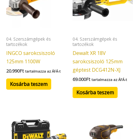
04. Szerszámgépek és
04. Szerszámgépek és
tartozékok
tartozékok
INGCO sarokcsiszoló
Dewalt XR 18V
125mm 1100W
sarokcsiszoló 125mm
géptest DCG412N-XJ
20.990
Ft
tartalmazza az ÁFÁ-t
69.000
Ft
tartalmazza az ÁFÁ-t
Kosárba teszem
Kosárba teszem