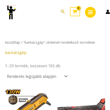
Sorted
Skip
Main
by
to
latest
Search
Menu
content
Kezdőlap
/ “barkácsgép” címkével rendelkező termékek
barkácsgép
1–33 termék, összesen 165 db