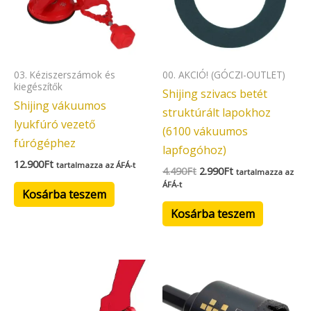
03. Kéziszerszámok és
00. AKCIÓ! (GÓCZI-OUTLET)
kiegészítők
Shijing szivacs betét
Shijing vákuumos
struktúrált lapokhoz
lyukfúró vezető
(6100 vákuumos
fúrógéphez
lapfogóhoz)
12.900
Ft
tartalmazza az ÁFÁ-t
4.490
Ft
2.990
Ft
tartalmazza az
ÁFÁ-t
Kosárba teszem
Kosárba teszem