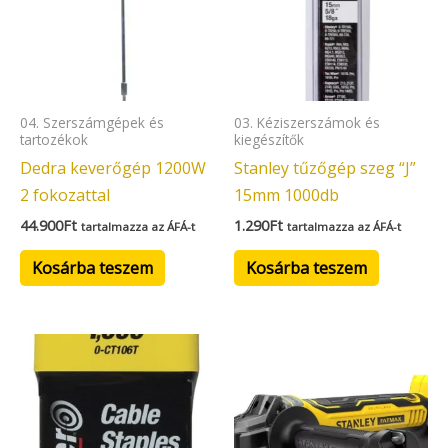
04. Szerszámgépek és
03. Kéziszerszámok és
tartozékok
kiegészítők
Dedra keverőgép 1200W
Stanley tűzőgép szeg “J”
2 fokozattal
15mm 1000db
44.900
Ft
1.290
Ft
tartalmazza az ÁFÁ-t
tartalmazza az ÁFÁ-t
Kosárba teszem
Kosárba teszem