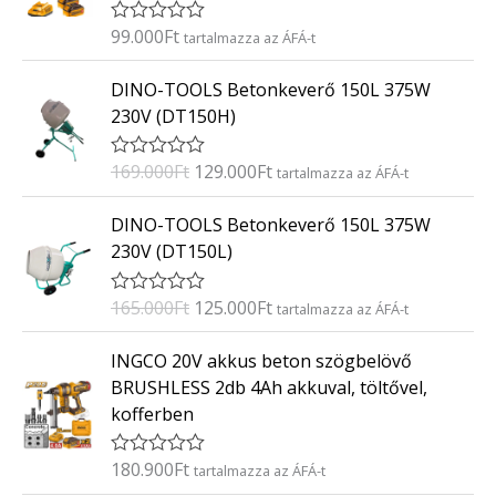
s
:
99.000
Ft
É
tartalmazza az ÁFÁ-t
0
r
/
t
O
C
5
DINO-TOOLS Betonkeverő 150L 375W
é
r
u
k
230V (DT150H)
e
i
r
l
g
r
é
169.000
Ft
129.000
Ft
É
tartalmazza az ÁFÁ-t
s
i
e
r
:
t
n
n
O
C
0
DINO-TOOLS Betonkeverő 150L 375W
é
/
a
t
r
u
k
5
230V (DT150L)
e
l
p
i
r
l
p
r
g
r
é
165.000
Ft
125.000
Ft
É
tartalmazza az ÁFÁ-t
s
r
i
i
e
r
:
i
c
t
n
n
0
INGCO 20V akkus beton szögbelövő
é
/
c
e
a
t
k
5
BRUSHLESS 2db 4Ah akkuval, töltővel,
e
i
e
l
p
kofferben
l
w
s
p
r
é
a
:
s
r
i
:
180.900
Ft
É
tartalmazza az ÁFÁ-t
s
1
i
c
0
r