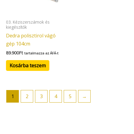
03. Kéziszerszámok és
kiegészítők
Dedra polisztirol vágó
gép 104cm
89.900
Ft
tartalmazza az ÁFÁ-t
Kosárba teszem
1
2
3
4
5
→