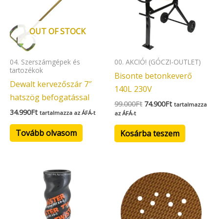
OUT OF STOCK
04. Szerszámgépek és
00. AKCIÓ! (GÓCZI-OUTLET)
tartozékok
Bisonte betonkeverő
Dewalt kervezőszár 7″
140L 230V
hatszög befogatással
99.000
Ft
74.900
Ft
tartalmazza
34.990
Ft
tartalmazza az ÁFÁ-t
az ÁFÁ-t
Tovább olvasom
Kosárba teszem