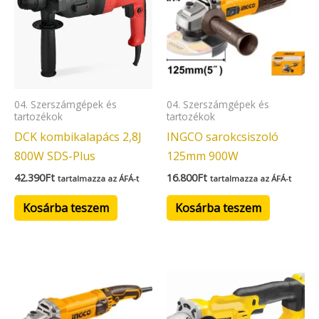
04. Szerszámgépek és
04. Szerszámgépek és
tartozékok
tartozékok
DCK kombikalapács 2,8J
INGCO sarokcsiszoló
800W SDS-Plus
125mm 900W
42.390
Ft
16.800
Ft
tartalmazza az ÁFÁ-t
tartalmazza az ÁFÁ-t
Kosárba teszem
Kosárba teszem