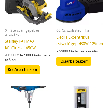
04. Szerszámgépek és
06. Csiszolástechnika
tartozékok
Dedra Excentrikus
Stanley FATMAX
csiszológép 430W 125mm
körfűrész 1650W
25.900
Ft
tartalmazza az ÁFÁ-t
49.900
Ft
47.900
Ft
tartalmazza
az ÁFÁ-t
Kosárba teszem
Kosárba teszem