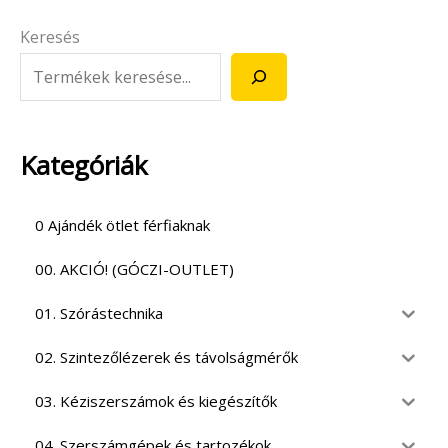
Keresés
Kategóriák
0 Ajándék ötlet férfiaknak
00. AKCIÓ! (GÓCZI-OUTLET)
01. Szórástechnika
02. Szintezőlézerek és távolságmérők
03. Kéziszerszámok és kiegészítők
04. Szerszámgépek és tartozékok