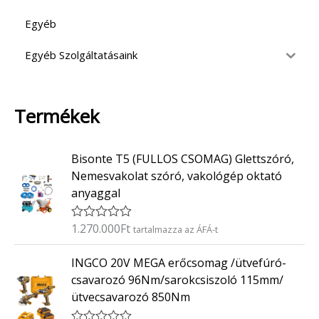
Egyéb
Egyéb Szolgáltatásaink
Termékek
Bisonte T5 (FULLOS CSOMAG) Glettszóró,
Nemesvakolat szóró, vakológép oktató
anyaggal
1.270.000
Ft
É
tartalmazza az ÁFÁ-t
r
t
INGCO 20V MEGA erőcsomag /ütvefúró-
é
k
csavarozó 96Nm/sarokcsiszoló 115mm/
e
ütvecsavarozó 850Nm
l
é