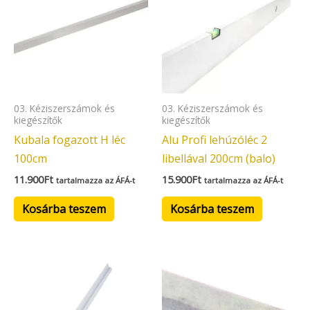
03. Kéziszerszámok és
03. Kéziszerszámok és
kiegészítők
kiegészítők
Kubala fogazott H léc
Alu Profi lehúzóléc 2
100cm
libellával 200cm (balo)
11.900
Ft
15.900
Ft
tartalmazza az ÁFÁ-t
tartalmazza az ÁFÁ-t
Kosárba teszem
Kosárba teszem