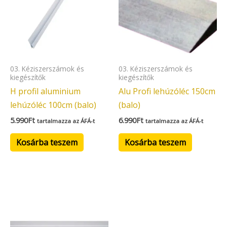
03. Kéziszerszámok és
03. Kéziszerszámok és
kiegészítők
kiegészítők
H profil aluminium
Alu Profi lehúzóléc 150cm
lehúzóléc 100cm (balo)
(balo)
5.990
Ft
6.990
Ft
tartalmazza az ÁFÁ-t
tartalmazza az ÁFÁ-t
Kosárba teszem
Kosárba teszem