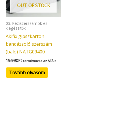
OUT OF STOCK
03. Kéziszerszámok és
kiegészítők
Akifix gipszkarton
bandázsoló szerszám
(balo) NATG09400
19.990
Ft
tartalmazza az ÁFÁ-t
Tovább olvasom