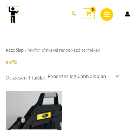
Skip
Main
to
Search
Menu
content
Kezdőlap
/ “akifix” címkével rendelkező termékek
akifix
Összesen 1 találat