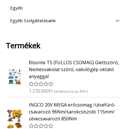
Egyéb
Egyéb Szolgáltatásaink
Termékek
Bisonte T5 (FULLOS CSOMAG) Glettszóró,
Nemesvakolat szóró, vakológép oktató
anyaggal
1.270.000
Ft
É
tartalmazza az ÁFÁ-t
r
t
INGCO 20V MEGA erőcsomag /ütvefúró-
é
k
csavarozó 96Nm/sarokcsiszoló 115mm/
e
ütvecsavarozó 850Nm
l
é
s