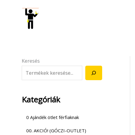
Skip
to
content
Keresés
Kategóriák
0 Ajándék ötlet férfiaknak
00. AKCIÓ! (GÓCZI-OUTLET)