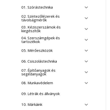
01. Szórástechnika
02. Szintezőlézerek és
távolságmérők
03. Kéziszerszámok és
kiegészítők
04. Szerszámgépek és
tartozékok
05. Mérőeszközök
06. Csiszolástechnika
07. Építőanyagok és
segédanyagok
08. Munkavédelem
09. Létrák és állványok
10. Márkáink