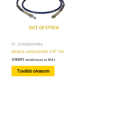
OUT OF STOCK
01. Szórástechnika
Airless ostortömlő 1/4″ 1m
4.900
Ft
tartalmazza az ÁFÁ-t
Tovább olvasom