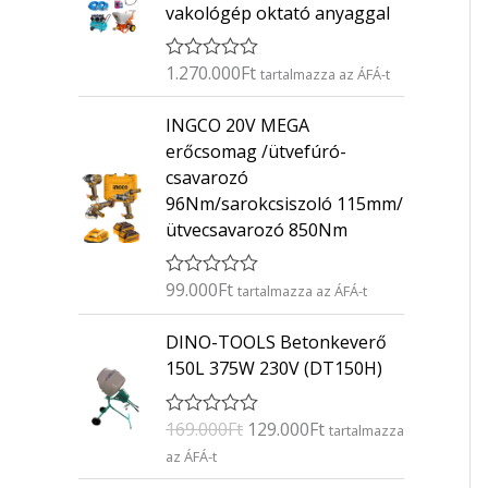
vakológép oktató anyaggal
1.270.000
Ft
É
tartalmazza az ÁFÁ-t
r
t
INGCO 20V MEGA
é
k
erőcsomag /ütvefúró-
e
csavarozó
l
é
96Nm/sarokcsiszoló 115mm/
s
ütvecsavarozó 850Nm
:
0
/
5
99.000
Ft
É
tartalmazza az ÁFÁ-t
r
t
O
C
DINO-TOOLS Betonkeverő
é
r
u
k
150L 375W 230V (DT150H)
e
i
r
l
g
r
é
169.000
Ft
129.000
Ft
É
s
tartalmazza
i
e
r
:
az ÁFÁ-t
n
n
t
0
é
/
a
t