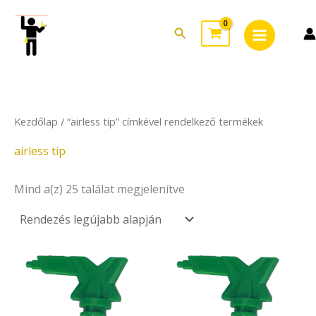
Sorted
Skip
Main
by
to
latest
Search
Menu
content
Kezdőlap
/ “airless tip” címkével rendelkező termékek
airless tip
Mind a(z) 25 találat megjelenítve