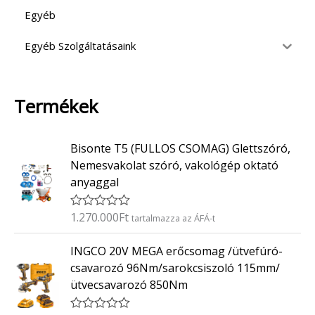
Egyéb
Egyéb Szolgáltatásaink
Termékek
Bisonte T5 (FULLOS CSOMAG) Glettszóró,
Nemesvakolat szóró, vakológép oktató
anyaggal
1.270.000
Ft
É
tartalmazza az ÁFÁ-t
r
t
INGCO 20V MEGA erőcsomag /ütvefúró-
é
k
csavarozó 96Nm/sarokcsiszoló 115mm/
e
ütvecsavarozó 850Nm
l
é
s