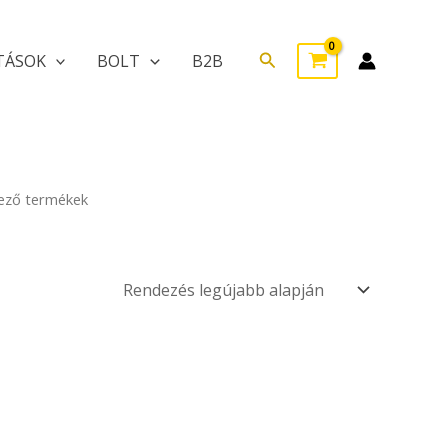
Search
TÁSOK
BOLT
B2B
lkező termékek