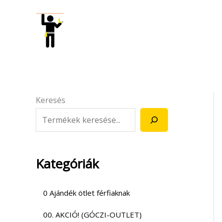
Skip
to
content
Keresés
Kategóriák
0 Ajándék ötlet férfiaknak
00. AKCIÓ! (GÓCZI-OUTLET)