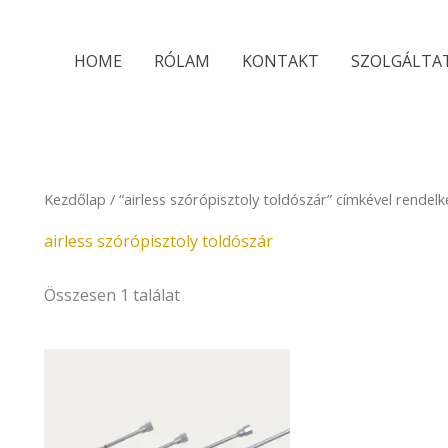
HOME
RÓLAM
KONTAKT
SZOLGÁLTA
Kezdőlap
/ “airless szórópisztoly toldószár” címkével rende
airless szórópisztoly toldószár
Összesen 1 találat