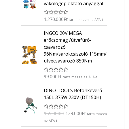
vakológép oktató anyaggal
1.270.000
Ft
É
tartalmazza az ÁFÁ-t
r
t
INGCO 20V MEGA
é
k
erőcsomag /ütvefúró-
e
csavarozó
l
é
96Nm/sarokcsiszoló 115mm/
s
ütvecsavarozó 850Nm
:
0
/
5
99.000
Ft
É
tartalmazza az ÁFÁ-t
r
t
O
C
DINO-TOOLS Betonkeverő
é
r
u
k
150L 375W 230V (DT150H)
e
i
r
l
g
r
é
169.000
Ft
129.000
Ft
É
s
tartalmazza
i
e
r
:
az ÁFÁ-t
n
n
t
0
é
/
a
t