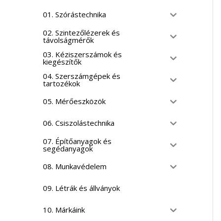
01. Szórástechnika
02. Szintezőlézerek és
távolságmérők
03. Kéziszerszámok és
kiegészítők
04. Szerszámgépek és
tartozékok
05. Mérőeszközök
06. Csiszolástechnika
07. Építőanyagok és
segédanyagok
08. Munkavédelem
09. Létrák és állványok
10. Márkáink