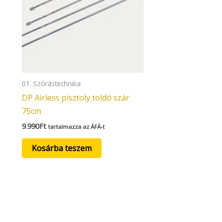
01. Szórástechnika
DP Airless pisztoly toldó szár
75cm
9.990
Ft
tartalmazza az ÁFÁ-t
Kosárba teszem