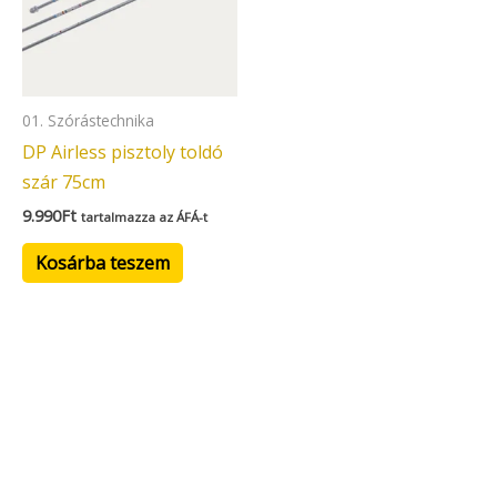
01. Szórástechnika
DP Airless pisztoly toldó
szár 75cm
9.990
Ft
tartalmazza az ÁFÁ-t
Kosárba teszem