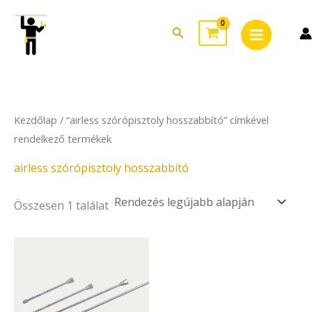
Skip
Main
to
Search
Menu
content
Kezdőlap
/ “airless szórópisztoly hosszabbító” címkével
rendelkező termékek
airless szórópisztoly hosszabbító
Összesen 1 találat