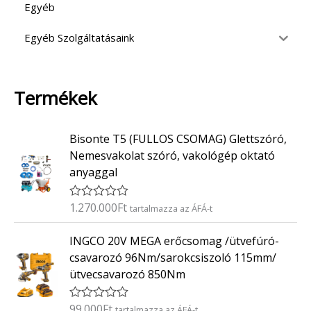
Egyéb
Egyéb Szolgáltatásaink
Termékek
Bisonte T5 (FULLOS CSOMAG) Glettszóró,
Nemesvakolat szóró, vakológép oktató
anyaggal
1.270.000
Ft
É
tartalmazza az ÁFÁ-t
r
t
INGCO 20V MEGA erőcsomag /ütvefúró-
é
k
csavarozó 96Nm/sarokcsiszoló 115mm/
e
ütvecsavarozó 850Nm
l
é
s
:
99.000
Ft
É
tartalmazza az ÁFÁ-t