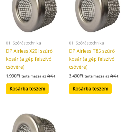
01. Szórástechnika
01. Szórástechnika
DP Airless X20I szűrő
DP Airless T85 szűrő
kosár (a gép felszívó
kosár (a gép felszívó
csövére)
csövére)
1.990
Ft
3.490
Ft
tartalmazza az ÁFÁ-t
tartalmazza az ÁFÁ-t
Kosárba teszem
Kosárba teszem