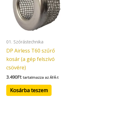
01. Szórástechnika
DP Airless T60 szűrő
kosár (a gép felszívó
csövére)
3.490
Ft
tartalmazza az ÁFÁ-t
Kosárba teszem