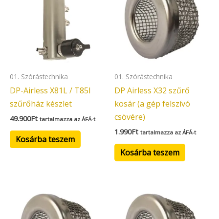
01. Szórástechnika
01. Szórástechnika
DP-Airless X81L / T85I
DP Airless X32 szűrő
szűrőház készlet
kosár (a gép felszívó
csövére)
49.900
Ft
tartalmazza az ÁFÁ-t
1.990
Ft
tartalmazza az ÁFÁ-t
Kosárba teszem
Kosárba teszem