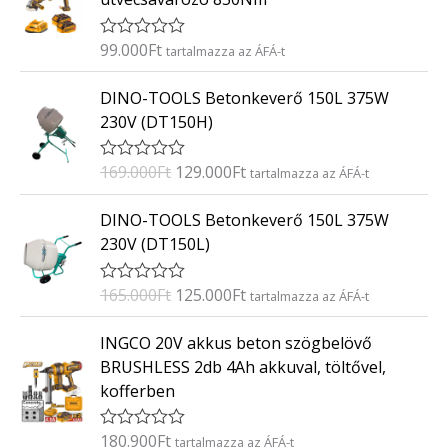
é
s
:
99.000
Ft
É
tartalmazza az ÁFÁ-t
0
r
/
t
O
C
5
DINO-TOOLS Betonkeverő 150L 375W
é
r
u
k
230V (DT150H)
e
i
r
l
g
r
é
169.000
Ft
129.000
Ft
É
tartalmazza az ÁFÁ-t
s
i
e
r
:
t
n
n
O
C
0
DINO-TOOLS Betonkeverő 150L 375W
é
/
a
t
r
u
k
5
230V (DT150L)
e
l
p
i
r
l
p
r
g
r
é
165.000
Ft
125.000
Ft
É
tartalmazza az ÁFÁ-t
s
r
i
i
e
r
:
i
c
t
n
n
0
INGCO 20V akkus beton szögbelövő
é
/
c
e
a
t
k
5
BRUSHLESS 2db 4Ah akkuval, töltővel,
e
i
e
l
p
kofferben
l
w
s
p
r
é
a
:
s
r
i
:
180.900
Ft
É
tartalmazza az ÁFÁ-t
s
1