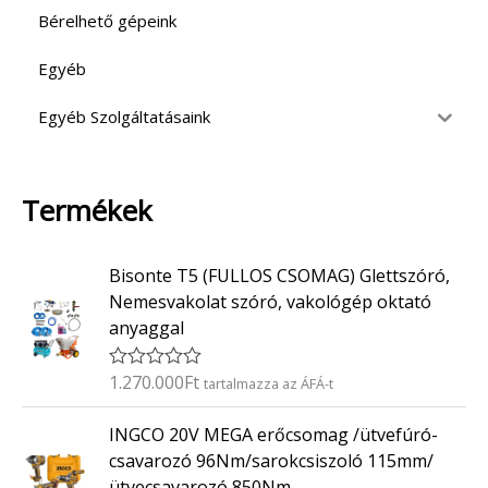
Bérelhető gépeink
Egyéb
Egyéb Szolgáltatásaink
Termékek
Bisonte T5 (FULLOS CSOMAG) Glettszóró,
Nemesvakolat szóró, vakológép oktató
anyaggal
1.270.000
Ft
É
tartalmazza az ÁFÁ-t
r
t
INGCO 20V MEGA erőcsomag /ütvefúró-
é
k
csavarozó 96Nm/sarokcsiszoló 115mm/
e
ütvecsavarozó 850Nm
l