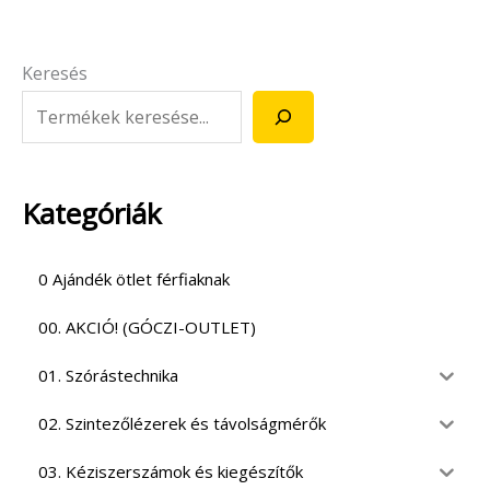
Keresés
Kategóriák
0 Ajándék ötlet férfiaknak
00. AKCIÓ! (GÓCZI-OUTLET)
01. Szórástechnika
02. Szintezőlézerek és távolságmérők
03. Kéziszerszámok és kiegészítők