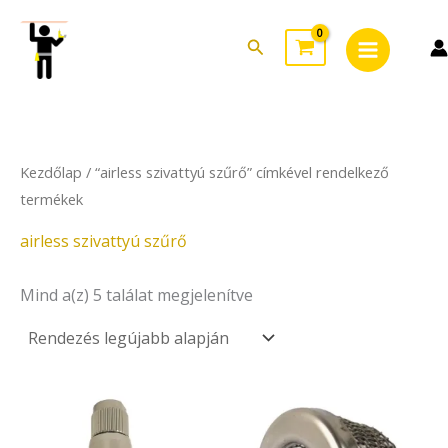
Sorted
Skip
Main
by
to
latest
Search
Menu
content
Kezdőlap
/ “airless szivattyú szűrő” címkével rendelkező
termékek
airless szivattyú szűrő
Mind a(z) 5 találat megjelenítve