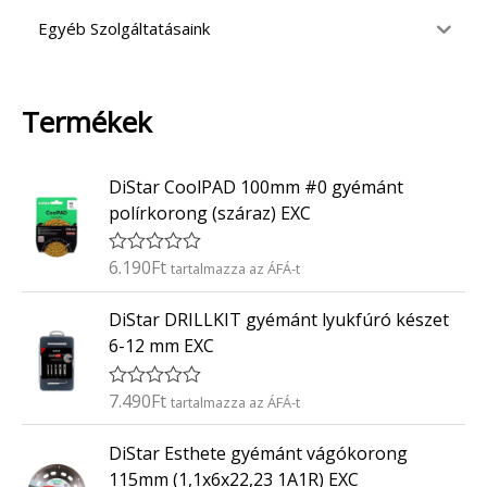
Egyéb Szolgáltatásaink
Termékek
DiStar CoolPAD 100mm #0 gyémánt
polírkorong (száraz) EXC
6.190
Ft
É
tartalmazza az ÁFÁ-t
r
t
DiStar DRILLKIT gyémánt lyukfúró készet
é
k
6-12 mm EXC
e
l
é
7.490
Ft
É
tartalmazza az ÁFÁ-t
s
r
:
t
0
DiStar Esthete gyémánt vágókorong
é
/
k
5
115mm (1,1x6x22,23 1A1R) EXC
e