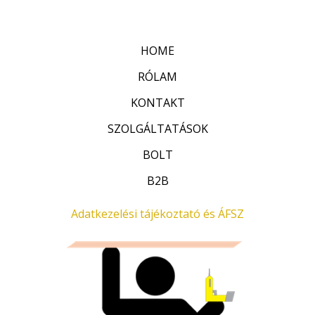
é
/
k
5
e
l
HOME
é
s
:
RÓLAM
0
/
KONTAKT
5
SZOLGÁLTATÁSOK
BOLT
B2B
Adatkezelési tájékoztató és ÁFSZ