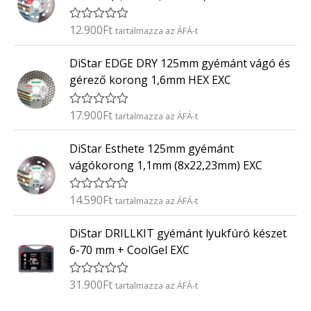
l
é
12.900
Ft
É
tartalmazza az ÁFÁ-t
s
r
:
t
0
DiStar EDGE DRY 125mm gyémánt vágó és
é
/
k
5
gérező korong 1,6mm HEX EXC
e
l
é
17.900
Ft
É
tartalmazza az ÁFÁ-t
s
r
:
t
0
DiStar Esthete 125mm gyémánt
é
/
k
5
vágókorong 1,1mm (8x22,23mm) EXC
e
l
é
14.590
Ft
É
tartalmazza az ÁFÁ-t
s
r
:
t
0
DiStar DRILLKIT gyémánt lyukfúró készet
é
/
k
5
6-70 mm + CoolGel EXC
e
l
é
31.900
Ft
É
tartalmazza az ÁFÁ-t
s
r
:
t
0