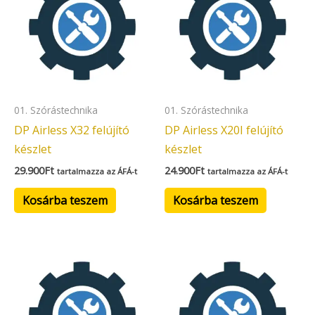
01. Szórástechnika
01. Szórástechnika
DP Airless X32 felújító
DP Airless X20I felújító
készlet
készlet
29.900
Ft
24.900
Ft
tartalmazza az ÁFÁ-t
tartalmazza az ÁFÁ-t
Kosárba teszem
Kosárba teszem