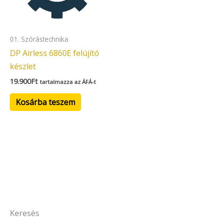
01. Szórástechnika
DP Airless 6860E felújító
készlet
19.900
Ft
tartalmazza az ÁFÁ-t
Kosárba teszem
Keresés