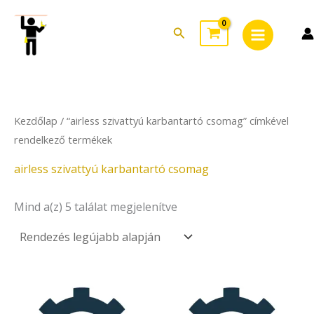
Sorted
Skip
Main
by
to
latest
Search
Menu
content
Kezdőlap
/ “airless szivattyú karbantartó csomag” címkével
rendelkező termékek
airless szivattyú karbantartó csomag
Mind a(z) 5 találat megjelenítve