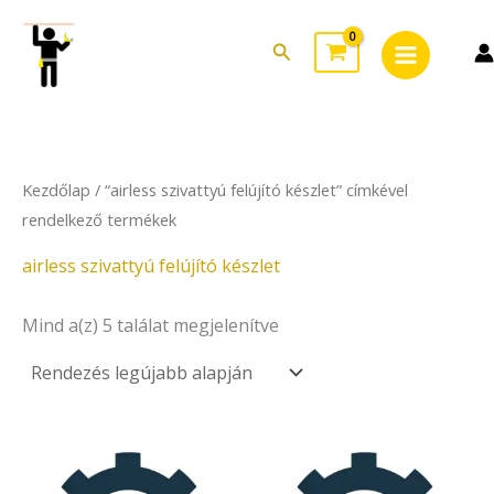
Sorted
Skip
Main
by
to
latest
Search
Menu
content
Kezdőlap
/ “airless szivattyú felújító készlet” címkével
rendelkező termékek
airless szivattyú felújító készlet
Mind a(z) 5 találat megjelenítve