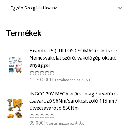
Egyéb Szolgáltatásaink
Termékek
Bisonte T5 (FULLOS CSOMAG) Glettszóró,
Nemesvakolat szóró, vakológép oktató
anyaggal
1.270.000
Ft
É
tartalmazza az ÁFÁ-t
r
t
INGCO 20V MEGA erőcsomag /ütvefúró-
é
k
csavarozó 96Nm/sarokcsiszoló 115mm/
e
ütvecsavarozó 850Nm
l
é
s
:
99.000
Ft
É
tartalmazza az ÁFÁ-t
0
r
/
t