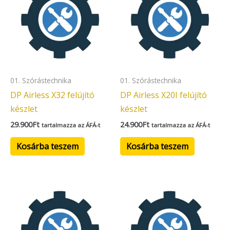
01. Szórástechnika
01. Szórástechnika
DP Airless X32 felújító
DP Airless X20I felújító
készlet
készlet
29.900
Ft
24.900
Ft
tartalmazza az ÁFÁ-t
tartalmazza az ÁFÁ-t
Kosárba teszem
Kosárba teszem