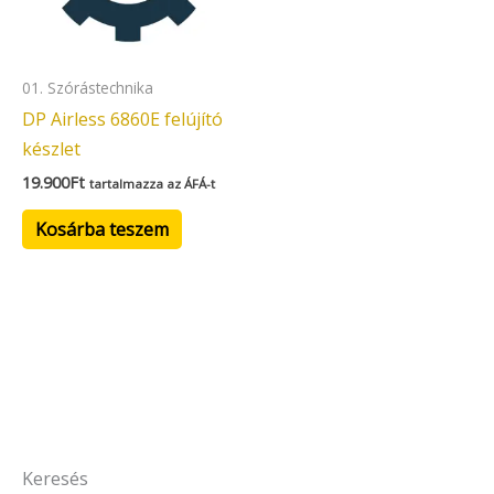
01. Szórástechnika
DP Airless 6860E felújító
készlet
19.900
Ft
tartalmazza az ÁFÁ-t
Kosárba teszem
Keresés