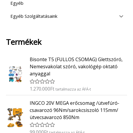
Egyéb
Egyéb Szolgáltatásaink
Termékek
Bisonte T5 (FULLOS CSOMAG) Glettszóró,
Nemesvakolat szóró, vakológép oktató
anyaggal
1.270.000
Ft
É
tartalmazza az ÁFÁ-t
r
t
INGCO 20V MEGA erőcsomag /ütvefúró-
é
k
csavarozó 96Nm/sarokcsiszoló 115mm/
e
ütvecsavarozó 850Nm
l
é
s
:
99.000
Ft
É
tartalmazza az ÁFÁ-t