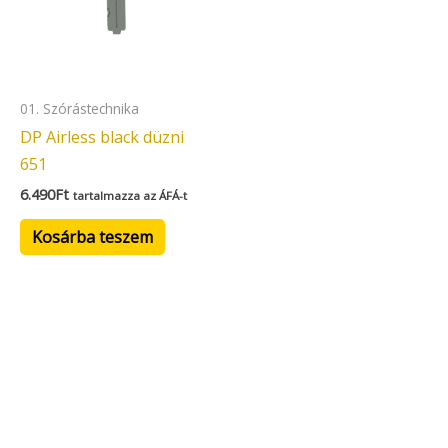
01. Szórástechnika
DP Airless black düzni
651
6.490
Ft
tartalmazza az ÁFÁ-t
Kosárba teszem