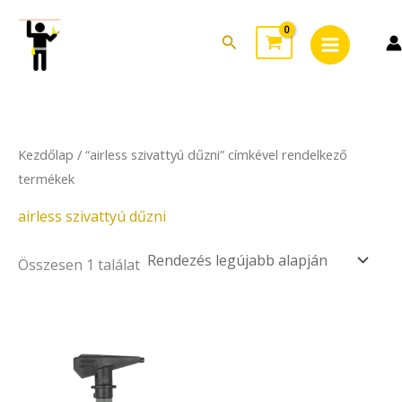
Skip
Main
to
Search
Menu
content
Kezdőlap
/ “airless szivattyú dűzni” címkével rendelkező
termékek
airless szivattyú dűzni
Összesen 1 találat