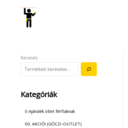
Skip
to
content
Keresés
Kategóriák
0 Ajándék ötlet férfiaknak
00. AKCIÓ! (GÓCZI-OUTLET)