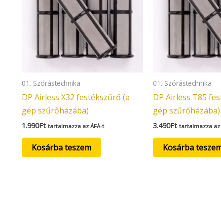
01. Szórástechnika
01. Szórástechnika
DP Airless X32 festékszűrő (a
DP Airless T85 fes
gép szűrőházába)
gép szűrőházába)
1.990
Ft
3.490
Ft
tartalmazza az ÁFÁ-t
tartalmazza az
Kosárba teszem
Kosárba tesze