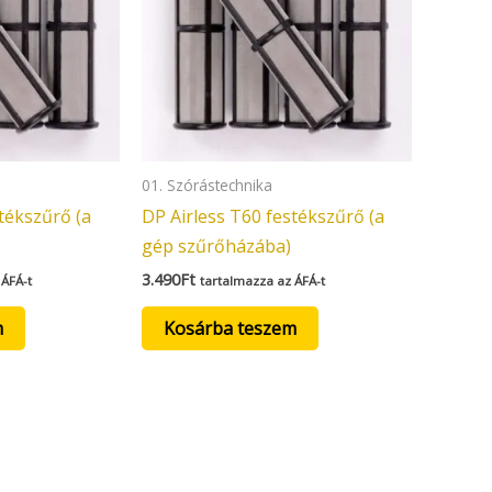
01. Szórástechnika
tékszűrő (a
DP Airless T60 festékszűrő (a
gép szűrőházába)
3.490
Ft
 ÁFÁ-t
tartalmazza az ÁFÁ-t
m
Kosárba teszem