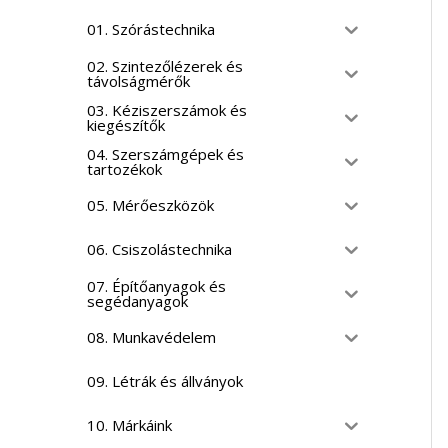
01. Szórástechnika
02. Szintezőlézerek és
távolságmérők
03. Kéziszerszámok és
kiegészítők
04. Szerszámgépek és
tartozékok
05. Mérőeszközök
06. Csiszolástechnika
07. Építőanyagok és
segédanyagok
08. Munkavédelem
09. Létrák és állványok
10. Márkáink