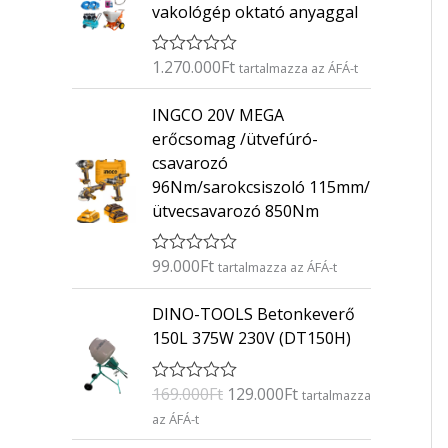
vakológép oktató anyaggal
1.270.000
Ft
É
tartalmazza az ÁFÁ-t
r
t
INGCO 20V MEGA
é
k
erőcsomag /ütvefúró-
e
csavarozó
l
é
96Nm/sarokcsiszoló 115mm/
s
ütvecsavarozó 850Nm
:
0
/
5
99.000
Ft
É
tartalmazza az ÁFÁ-t
r
t
O
C
DINO-TOOLS Betonkeverő
é
r
u
k
150L 375W 230V (DT150H)
e
i
r
l
g
r
é
169.000
Ft
129.000
Ft
É
s
tartalmazza
i
e
r
:
az ÁFÁ-t
n
n
t
0
é
/
a
t