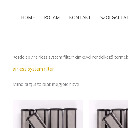
Sorted
by
latest
HOME
RÓLAM
KONTAKT
SZOLGÁLTA
Kezdőlap
/ “airless system filter” címkével rendelkező termé
airless system filter
Mind a(z) 3 találat megjelenítve