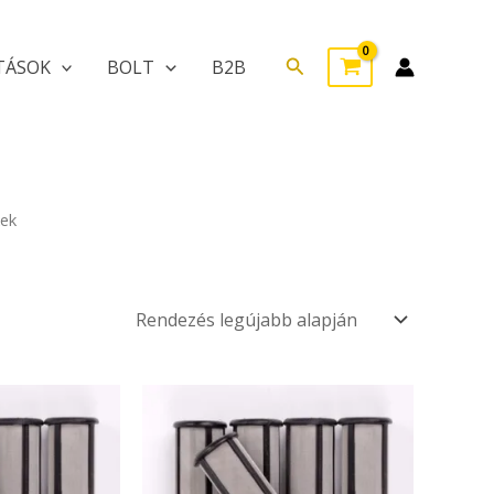
Search
TÁSOK
BOLT
B2B
kek