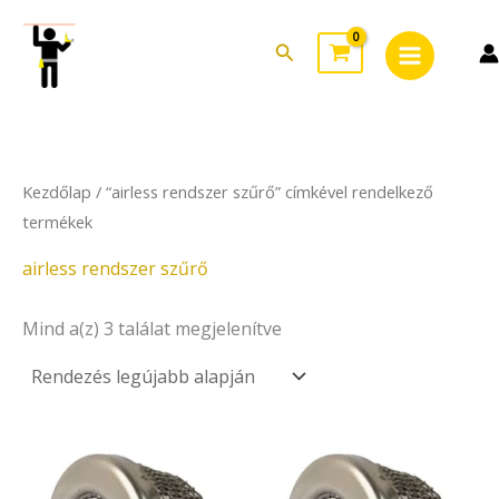
Sorted
Skip
Main
by
to
latest
Search
Menu
content
Kezdőlap
/ “airless rendszer szűrő” címkével rendelkező
termékek
airless rendszer szűrő
Mind a(z) 3 találat megjelenítve