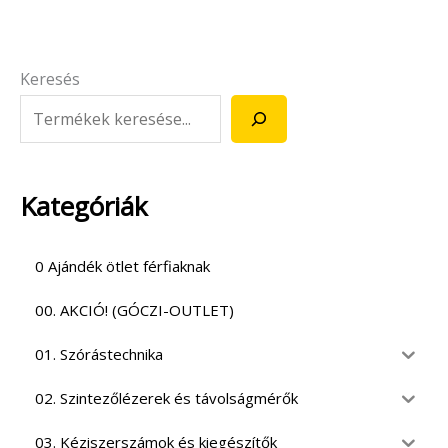
Keresés
Kategóriák
0 Ajándék ötlet férfiaknak
00. AKCIÓ! (GÓCZI-OUTLET)
01. Szórástechnika
02. Szintezőlézerek és távolságmérők
03. Kéziszerszámok és kiegészítők