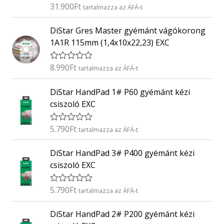
é
31.900
Ft
É
tartalmazza az ÁFÁ-t
s
r
:
t
0
DiStar Gres Master gyémánt vágókorong
é
/
k
5
1A1R 115mm (1,4x10x22,23) EXC
e
l
é
8.990
Ft
É
tartalmazza az ÁFÁ-t
s
r
:
t
0
DiStar HandPad 1# P60 gyémánt kézi
é
/
k
5
csiszoló EXC
e
l
é
5.790
Ft
É
tartalmazza az ÁFÁ-t
s
r
:
t
0
DiStar HandPad 3# P400 gyémánt kézi
é
/
k
5
csiszoló EXC
e
l
é
5.790
Ft
É
tartalmazza az ÁFÁ-t
s
r
:
t
0
DiStar HandPad 2# P200 gyémánt kézi
é
/
k