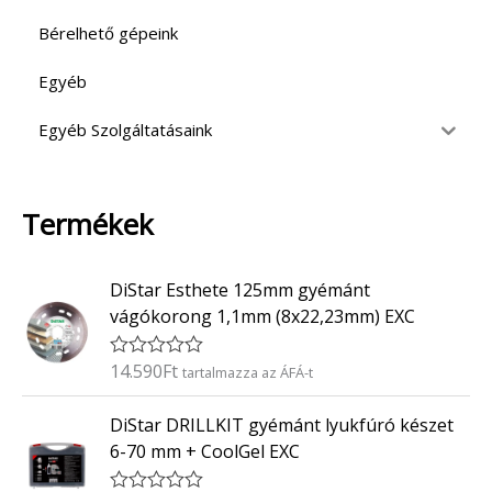
Bérelhető gépeink
Egyéb
Egyéb Szolgáltatásaink
Termékek
DiStar Esthete 125mm gyémánt
vágókorong 1,1mm (8x22,23mm) EXC
14.590
Ft
É
tartalmazza az ÁFÁ-t
r
t
DiStar DRILLKIT gyémánt lyukfúró készet
é
k
6-70 mm + CoolGel EXC
e
l