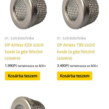
01. Szórástechnika
01. Szórástechnika
DP Airless X20I szűrő
DP Airless T85 szűrő
kosár (a gép felszívó
kosár (a gép felszívó
csövére)
csövére)
1.990
Ft
3.490
Ft
tartalmazza az ÁFÁ-t
tartalmazza az ÁFÁ-t
Kosárba teszem
Kosárba teszem