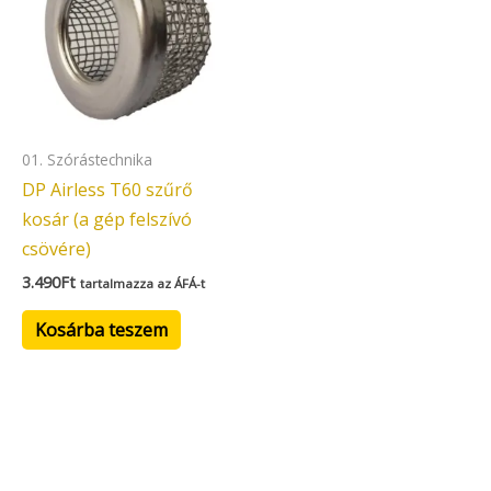
01. Szórástechnika
DP Airless T60 szűrő
kosár (a gép felszívó
csövére)
3.490
Ft
tartalmazza az ÁFÁ-t
Kosárba teszem