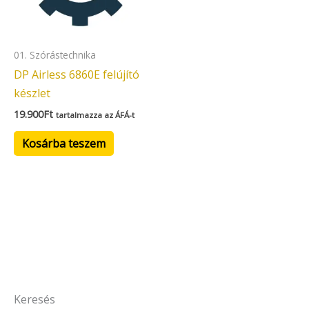
01. Szórástechnika
DP Airless 6860E felújító
készlet
19.900
Ft
tartalmazza az ÁFÁ-t
Kosárba teszem
Keresés