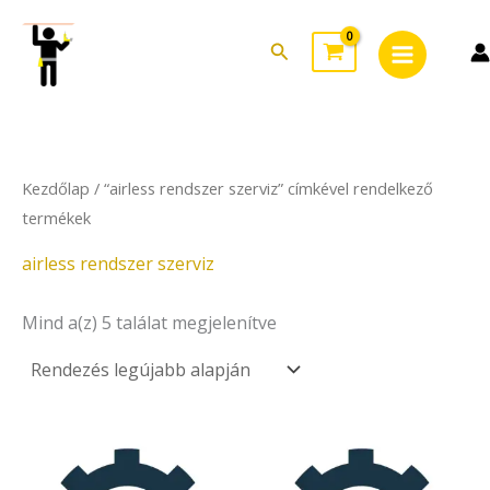
Sorted
Skip
Main
by
to
latest
Search
Menu
content
Kezdőlap
/ “airless rendszer szerviz” címkével rendelkező
termékek
airless rendszer szerviz
Mind a(z) 5 találat megjelenítve