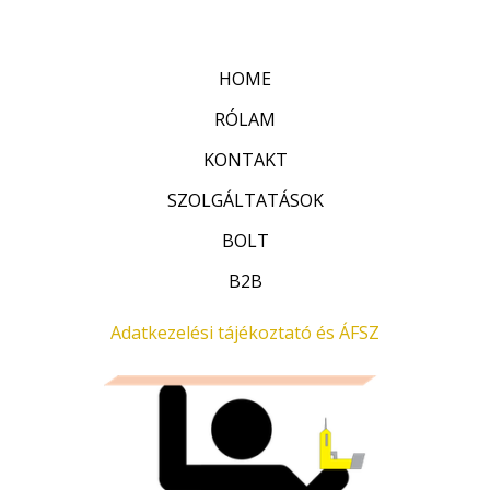
é
/
k
5
e
l
HOME
é
s
:
RÓLAM
0
/
KONTAKT
5
SZOLGÁLTATÁSOK
BOLT
B2B
Adatkezelési tájékoztató és ÁFSZ