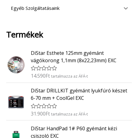
Egyéb Szolgáltatásaink
Termékek
DiStar Esthete 125mm gyémánt
vágókorong 1,1mm (8x22,23mm) EXC
14.590
Ft
É
tartalmazza az ÁFÁ-t
r
t
DiStar DRILLKIT gyémánt lyukfúró készet
é
k
6-70 mm + CoolGel EXC
e
l
é
31.900
Ft
É
tartalmazza az ÁFÁ-t
s
r
:
t
0
DiStar HandPad 1# P60 gyémánt kézi
é
/
k
5
csiszoló EXC
e