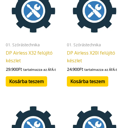
01. Szórástechnika
01. Szórástechnika
DP Airless X32 felújító
DP Airless X20I felújító
készlet
készlet
29.900
Ft
24.900
Ft
tartalmazza az ÁFÁ-t
tartalmazza az ÁFÁ-t
Kosárba teszem
Kosárba teszem