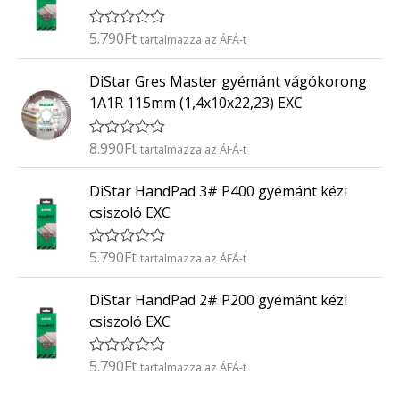
l
é
5.790
Ft
É
tartalmazza az ÁFÁ-t
s
r
:
t
0
DiStar Gres Master gyémánt vágókorong
é
/
k
5
1A1R 115mm (1,4x10x22,23) EXC
e
l
é
8.990
Ft
É
tartalmazza az ÁFÁ-t
s
r
:
t
0
DiStar HandPad 3# P400 gyémánt kézi
é
/
k
5
csiszoló EXC
e
l
é
5.790
Ft
É
tartalmazza az ÁFÁ-t
s
r
:
t
0
DiStar HandPad 2# P200 gyémánt kézi
é
/
k
5
csiszoló EXC
e
l
é
5.790
Ft
É
tartalmazza az ÁFÁ-t
s
r
:
t
0