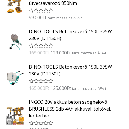
ütvecsavarozó 850Nm
l
é
s
:
99.000
Ft
É
tartalmazza az ÁFÁ-t
0
r
/
t
O
C
5
DINO-TOOLS Betonkeverő 150L 375W
é
r
u
k
230V (DT150H)
e
i
r
l
g
r
é
169.000
Ft
129.000
Ft
É
tartalmazza az ÁFÁ-t
s
i
e
r
:
t
n
n
O
C
0
DINO-TOOLS Betonkeverő 150L 375W
é
/
a
t
r
u
k
5
230V (DT150L)
e
l
p
i
r
l
p
r
g
r
é
165.000
Ft
125.000
Ft
É
tartalmazza az ÁFÁ-t
s
r
i
i
e
r
:
i
c
t
n
n
0
INGCO 20V akkus beton szögbelövő
é
/
c
e
a
t
k
5
BRUSHLESS 2db 4Ah akkuval, töltővel,
e
i
e
l
p
kofferben
l
w
s
p
r
é
a
:
s
r
i