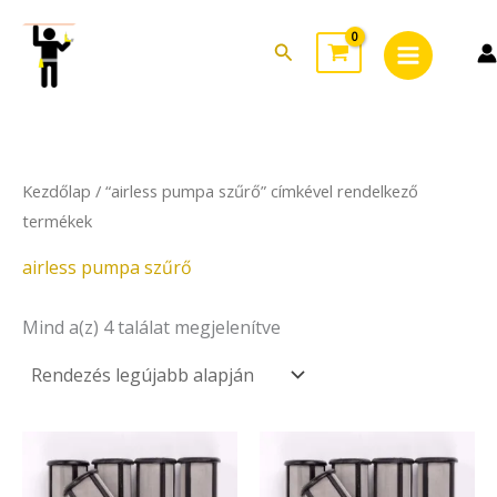
Sorted
Skip
Main
by
to
latest
Search
Menu
content
Kezdőlap
/ “airless pumpa szűrő” címkével rendelkező
termékek
airless pumpa szűrő
Mind a(z) 4 találat megjelenítve