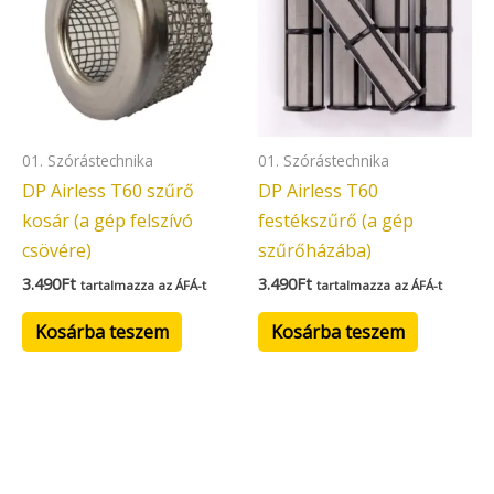
01. Szórástechnika
01. Szórástechnika
DP Airless T60 szűrő
DP Airless T60
kosár (a gép felszívó
festékszűrő (a gép
csövére)
szűrőházába)
3.490
Ft
3.490
Ft
tartalmazza az ÁFÁ-t
tartalmazza az ÁFÁ-t
Kosárba teszem
Kosárba teszem