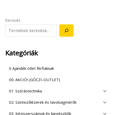
Keresés
Kategóriák
0 Ajándék ötlet férfiaknak
00. AKCIÓ! (GÓCZI-OUTLET)
01. Szórástechnika
02. Szintezőlézerek és távolságmérők
03. Kéziszerszámok és kiegészítők