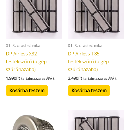
01. Szórástechnika
01. Szórástechnika
DP Airless X32
DP Airless T85
festékszűrő (a gép
festékszűrő (a gép
szűrőházába)
szűrőházába)
1.990
Ft
3.490
Ft
tartalmazza az ÁFÁ-t
tartalmazza az ÁFÁ-t
Kosárba teszem
Kosárba teszem