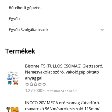
Bérelhető gépeink
Egyéb
Egyéb Szolgáltatásaink
Termékek
Bisonte T5 (FULLOS CSOMAG) Glettszóró,
Nemesvakolat szóró, vakológép oktató
anyaggal
1.270.000
Ft
É
tartalmazza az ÁFÁ-t
r
t
INGCO 20V MEGA erőcsomag /ütvefúró-
é
k
csavarozó 96Nm/sarokcsiszoló 115mm/
e