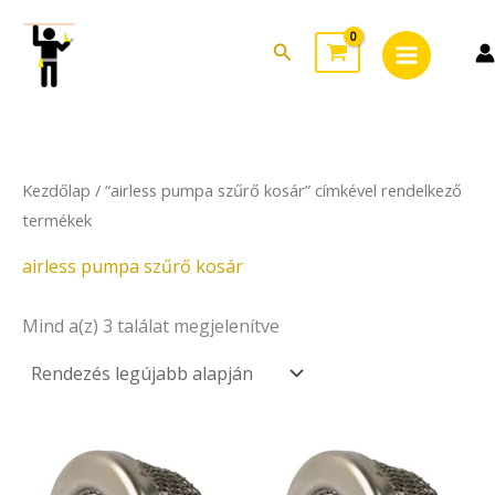
Sorted
Skip
Main
by
to
latest
Search
Menu
content
Kezdőlap
/ “airless pumpa szűrő kosár” címkével rendelkező
termékek
airless pumpa szűrő kosár
Mind a(z) 3 találat megjelenítve