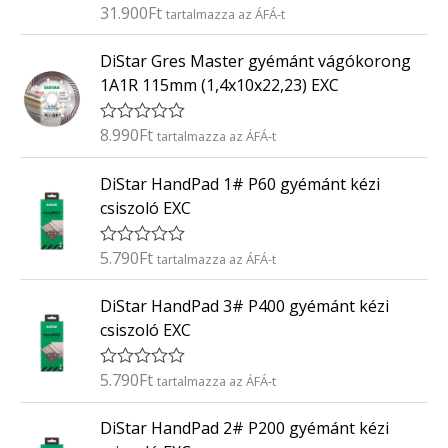
é
31.900
Ft
É
tartalmazza az ÁFÁ-t
s
r
:
t
0
DiStar Gres Master gyémánt vágókorong
é
/
k
5
1A1R 115mm (1,4x10x22,23) EXC
e
l
é
8.990
Ft
É
tartalmazza az ÁFÁ-t
s
r
:
t
0
DiStar HandPad 1# P60 gyémánt kézi
é
/
k
5
csiszoló EXC
e
l
é
5.790
Ft
É
tartalmazza az ÁFÁ-t
s
r
:
t
0
DiStar HandPad 3# P400 gyémánt kézi
é
/
k
5
csiszoló EXC
e
l
é
5.790
Ft
É
tartalmazza az ÁFÁ-t
s
r
:
t
0
DiStar HandPad 2# P200 gyémánt kézi
é
/
k