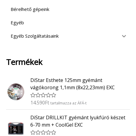
Bérelhető gépeink
Egyéb
Egyéb Szolgáltatásaink
Termékek
DiStar Esthete 125mm gyémánt
vágókorong 1,1mm (8x22,23mm) EXC
14.590
Ft
É
tartalmazza az ÁFÁ-t
r
t
DiStar DRILLKIT gyémánt lyukfúró készet
é
k
6-70 mm + CoolGel EXC
e
l