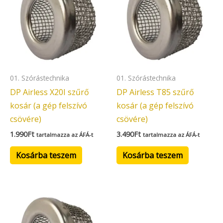
01. Szórástechnika
01. Szórástechnika
DP Airless X20I szűrő
DP Airless T85 szűrő
kosár (a gép felszívó
kosár (a gép felszívó
csövére)
csövére)
1.990
Ft
3.490
Ft
tartalmazza az ÁFÁ-t
tartalmazza az ÁFÁ-t
Kosárba teszem
Kosárba teszem