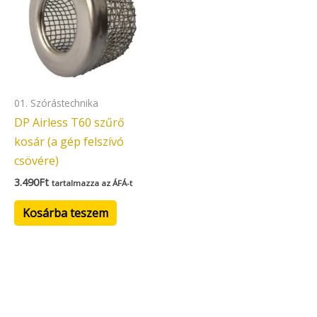
01. Szórástechnika
DP Airless T60 szűrő
kosár (a gép felszívó
csövére)
3.490
Ft
tartalmazza az ÁFÁ-t
Kosárba teszem