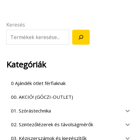
Keresés
Kategóriák
0 Ajándék ötlet férfiaknak
00. AKCIÓ! (GÓCZI-OUTLET)
01. Szórástechnika
02. Szintezőlézerek és távolságmérők
03. Kéziszerszámok és kiegészítők