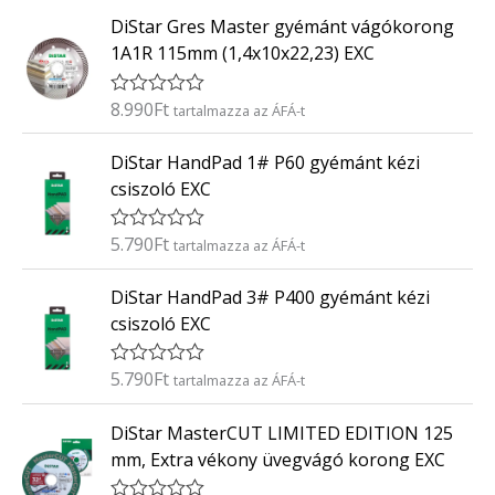
t
0
DiStar Gres Master gyémánt vágókorong
é
/
k
5
1A1R 115mm (1,4x10x22,23) EXC
e
l
é
8.990
Ft
É
tartalmazza az ÁFÁ-t
s
r
:
t
0
DiStar HandPad 1# P60 gyémánt kézi
é
/
k
5
csiszoló EXC
e
l
é
5.790
Ft
É
tartalmazza az ÁFÁ-t
s
r
:
t
0
DiStar HandPad 3# P400 gyémánt kézi
é
/
k
5
csiszoló EXC
e
l
é
5.790
Ft
É
tartalmazza az ÁFÁ-t
s
r
:
t
0
DiStar MasterCUT LIMITED EDITION 125
é
/
k
5
mm, Extra vékony üvegvágó korong EXC
e
l