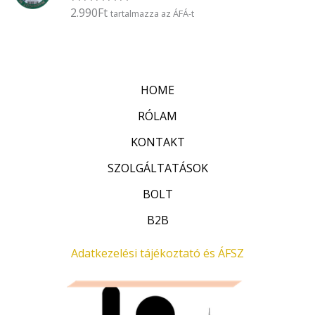
é
2.990
Ft
É
tartalmazza az ÁFÁ-t
s
r
:
t
0
é
/
k
5
e
l
HOME
é
s
:
RÓLAM
0
/
KONTAKT
5
SZOLGÁLTATÁSOK
BOLT
B2B
Adatkezelési tájékoztató és ÁFSZ