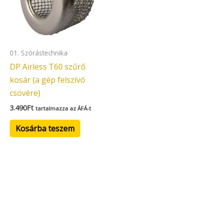
01. Szórástechnika
DP Airless T60 szűrő
kosár (a gép felszívó
csövére)
3.490
Ft
tartalmazza az ÁFÁ-t
Kosárba teszem