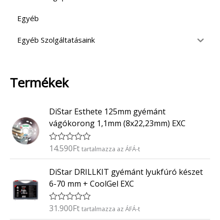
Egyéb
Egyéb Szolgáltatásaink
Termékek
DiStar Esthete 125mm gyémánt
vágókorong 1,1mm (8x22,23mm) EXC
14.590
Ft
É
tartalmazza az ÁFÁ-t
r
t
DiStar DRILLKIT gyémánt lyukfúró készet
é
k
6-70 mm + CoolGel EXC
e
l
é
31.900
Ft
É
tartalmazza az ÁFÁ-t
s
r
: