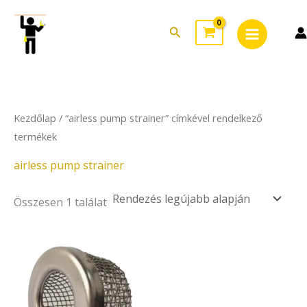
Skip
Main
to
Search
Menu
content
Kezdőlap
/ “airless pump strainer” címkével rendelkező
termékek
airless pump strainer
Összesen 1 találat