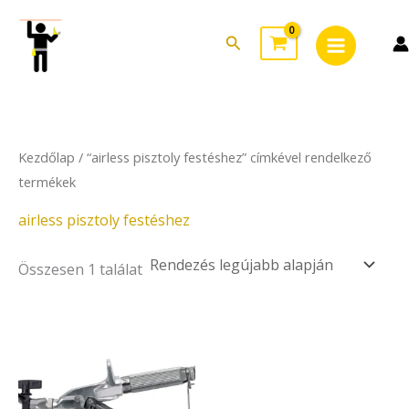
Skip
Main
to
Search
Menu
content
Kezdőlap
/ “airless pisztoly festéshez” címkével rendelkező
termékek
airless pisztoly festéshez
Összesen 1 találat