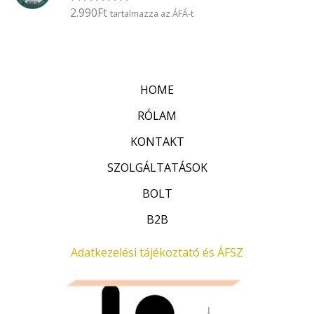
é
2.990
Ft
É
tartalmazza az ÁFÁ-t
s
r
:
t
0
é
/
k
5
e
l
HOME
é
s
:
RÓLAM
0
/
KONTAKT
5
SZOLGÁLTATÁSOK
BOLT
B2B
Adatkezelési tájékoztató és ÁFSZ