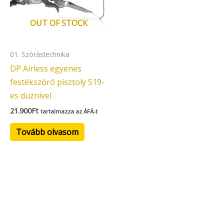
OUT OF STOCK
01. Szórástechnika
DP Airless egyenes
festékszóró pisztoly 519-
es düznivel
21.900
Ft
tartalmazza az ÁFÁ-t
Tovább olvasom