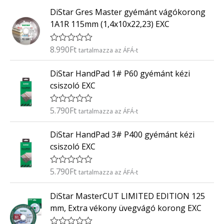
t
0
DiStar Gres Master gyémánt vágókorong
é
/
k
5
1A1R 115mm (1,4x10x22,23) EXC
e
l
é
8.990
Ft
É
tartalmazza az ÁFÁ-t
s
r
:
t
0
DiStar HandPad 1# P60 gyémánt kézi
é
/
k
5
csiszoló EXC
e
l
é
5.790
Ft
É
tartalmazza az ÁFÁ-t
s
r
:
t
0
DiStar HandPad 3# P400 gyémánt kézi
é
/
k
5
csiszoló EXC
e
l
é
5.790
Ft
É
tartalmazza az ÁFÁ-t
s
r
:
t
0
DiStar MasterCUT LIMITED EDITION 125
é
/
k
5
mm, Extra vékony üvegvágó korong EXC
e
l