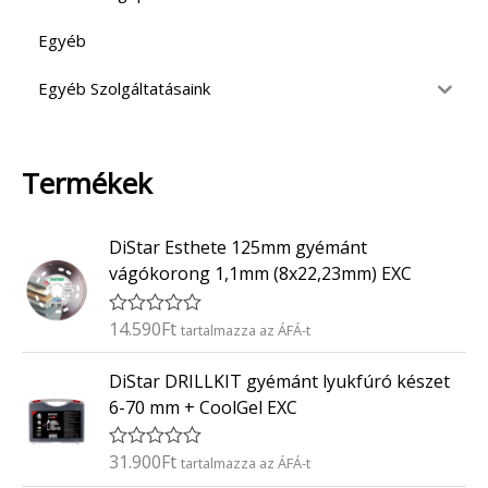
Egyéb
Egyéb Szolgáltatásaink
Termékek
DiStar Esthete 125mm gyémánt
vágókorong 1,1mm (8x22,23mm) EXC
14.590
Ft
É
tartalmazza az ÁFÁ-t
r
t
DiStar DRILLKIT gyémánt lyukfúró készet
é
k
6-70 mm + CoolGel EXC
e
l
é
31.900
Ft
É
tartalmazza az ÁFÁ-t
s
r
: