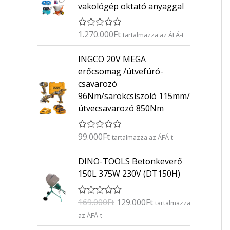
vakológép oktató anyaggal
1.270.000
Ft
É
tartalmazza az ÁFÁ-t
r
t
INGCO 20V MEGA
é
k
erőcsomag /ütvefúró-
e
csavarozó
l
é
96Nm/sarokcsiszoló 115mm/
s
ütvecsavarozó 850Nm
:
0
/
5
99.000
Ft
É
tartalmazza az ÁFÁ-t
r
t
O
C
DINO-TOOLS Betonkeverő
é
r
u
k
150L 375W 230V (DT150H)
e
i
r
l
g
r
é
169.000
Ft
129.000
Ft
É
s
tartalmazza
i
e
r
:
az ÁFÁ-t
n
n
t
0
é
/
a
t