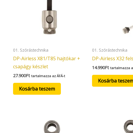
01. Szórástechnika
01. Szórástechnika
DP-Airless X81/T85 hajtókar +
DP-Airless X32 fel
csapágy készlet
14.990
Ft
tartalmazza a
27.900
Ft
tartalmazza az ÁFÁ-t
Kosárba tesze
Kosárba teszem