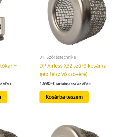
01. Szórástechnika
jtókar +
DP Airless X32 szűrő kosár (a
gép felszívó csövére)
1.990
Ft
z ÁFÁ-t
tartalmazza az ÁFÁ-t
m
Kosárba teszem