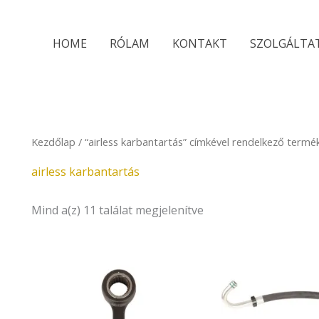
Sorted
by
latest
HOME
RÓLAM
KONTAKT
SZOLGÁLTA
Kezdőlap
/ “airless karbantartás” címkével rendelkező termé
airless karbantartás
Mind a(z) 11 találat megjelenítve