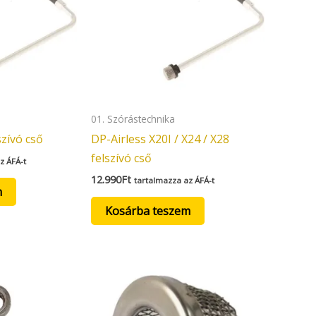
01. Szórástechnika
szívó cső
DP-Airless X20I / X24 / X28
felszívó cső
z ÁFÁ-t
12.990
Ft
tartalmazza az ÁFÁ-t
m
Kosárba teszem