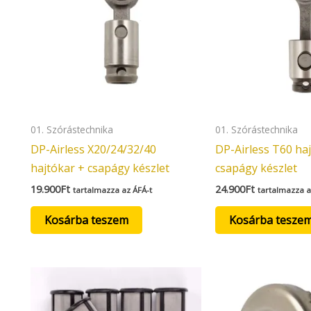
01. Szórástechnika
01. Szórástechnika
DP-Airless X20/24/32/40
DP-Airless T60 ha
hajtókar + csapágy készlet
csapágy készlet
19.900
Ft
24.900
Ft
tartalmazza az ÁFÁ-t
tartalmazza a
Kosárba teszem
Kosárba tesze