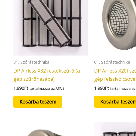
01. Szórástechnika
01. Szórástechnika
DP Airless X32 festékszűrő (a
DP Airless X20I sz
gép szűrőházába)
gép felszívó csövé
1.990
Ft
1.990
Ft
tartalmazza az ÁFÁ-t
tartalmazza az
Kosárba teszem
Kosárba tesze