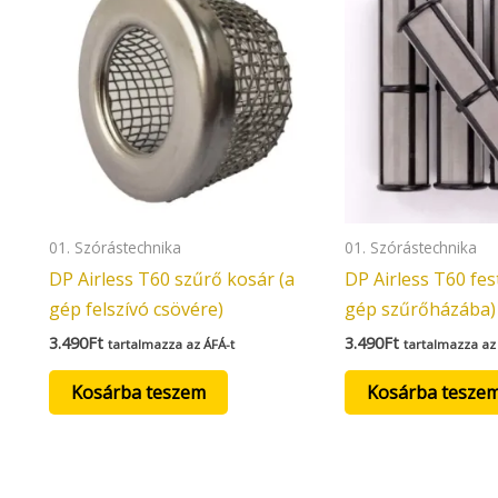
01. Szórástechnika
01. Szórástechnika
DP Airless T60 szűrő kosár (a
DP Airless T60 fes
gép felszívó csövére)
gép szűrőházába)
3.490
Ft
3.490
Ft
tartalmazza az ÁFÁ-t
tartalmazza az
Kosárba teszem
Kosárba tesze