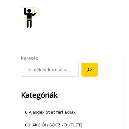
Skip
to
content
Keresés
Kategóriák
0 Ajándék ötlet férfiaknak
00. AKCIÓ! (GÓCZI-OUTLET)