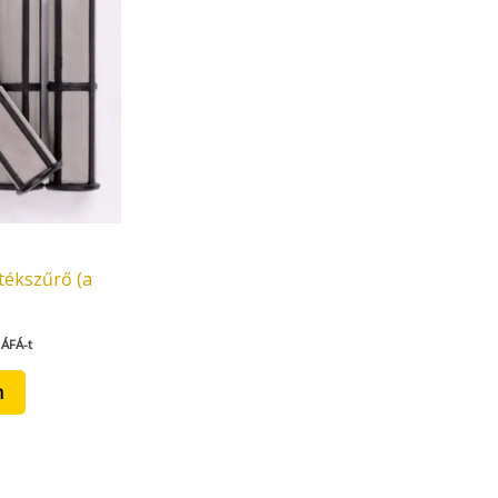
tékszűrő (a
 ÁFÁ-t
m