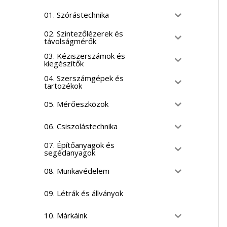
01. Szórástechnika
02. Szintezőlézerek és
távolságmérők
03. Kéziszerszámok és
kiegészítők
04. Szerszámgépek és
tartozékok
05. Mérőeszközök
06. Csiszolástechnika
07. Építőanyagok és
segédanyagok
08. Munkavédelem
09. Létrák és állványok
10. Márkáink