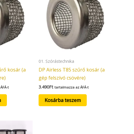
01. Szórástechnika
űrő kosár (a
DP Airless T85 szűrő kosár (a
re)
gép felszívó csövére)
3.490
Ft
 ÁFÁ-t
tartalmazza az ÁFÁ-t
m
Kosárba teszem