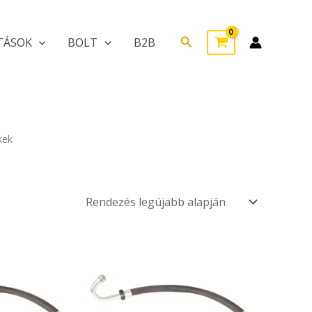
Search
TÁSOK
BOLT
B2B
kek