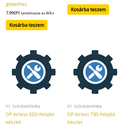
gépekhez
Kosárba teszem
7.990
Ft
tartalmazza az ÁFÁ-t
Kosárba teszem
01. Szórástechnika
01. Szórástechnika
DP Airless X20I felújító
DP Airless T85 felújító
készlet
készlet