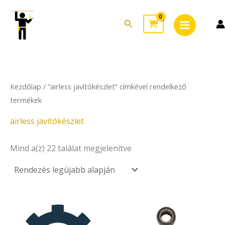
Sorted
Skip
Main
by
to
latest
Search
Menu
content
Kezdőlap
/ “airless javítókészlet” címkével rendelkező
termékek
airless javítókészlet
Mind a(z) 22 találat megjelenítve