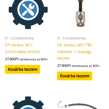
01. Szórástechnika
01. Szórástechnika
DP-Airless X81l
DP-Airless X81/T85
Szívószelep készlet
hajtókar + csapágy
készlet
37.900
Ft
tartalmazza az ÁFÁ-t
27.900
Ft
tartalmazza az ÁFÁ-t
Kosárba teszem
Kosárba teszem