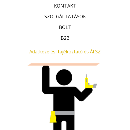
0
F
/
KONTAKT
5
0
t
SZOLGÁLTATÁSOK
F
.
t
BOLT
.
B2B
Adatkezelési tájékoztató és ÁFSZ