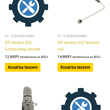
01. Szórástechnika
01. Szórástechnika
DP-Airless X32
DP-Airless X32 felszívó
Szívószelep készlet
cső
12.900
Ft
14.990
Ft
tartalmazza az ÁFÁ-t
tartalmazza az ÁFÁ-t
Kosárba teszem
Kosárba teszem