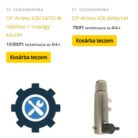
01. Szórástechnika
01. Szórástechnika
DP-Airless X20/24/32/40
DP-Airless X20 dióda híd
hajtókar + csapágy
790
Ft
tartalmazza az ÁFÁ-t
készlet
Kosárba teszem
19.900
Ft
tartalmazza az ÁFÁ-t
Kosárba teszem