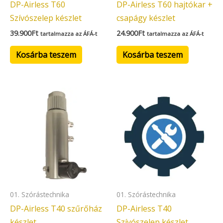
DP-Airless T60
DP-Airless T60 hajtókar +
Szívószelep készlet
csapágy készlet
39.900
Ft
24.900
Ft
tartalmazza az ÁFÁ-t
tartalmazza az ÁFÁ-t
Kosárba teszem
Kosárba teszem
01. Szórástechnika
01. Szórástechnika
DP-Airless T40 szűrőház
DP-Airless T40
készlet
Szívószelep készlet