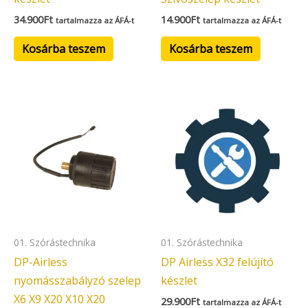
34.900
Ft
14.900
Ft
tartalmazza az ÁFÁ-t
tartalmazza az ÁFÁ-t
Kosárba teszem
Kosárba teszem
01. Szórástechnika
01. Szórástechnika
DP-Airless
DP Airless X32 felújító
nyomásszabályzó szelep
készlet
X6 X9 X20 X10 X20
29.900
Ft
tartalmazza az ÁFÁ-t