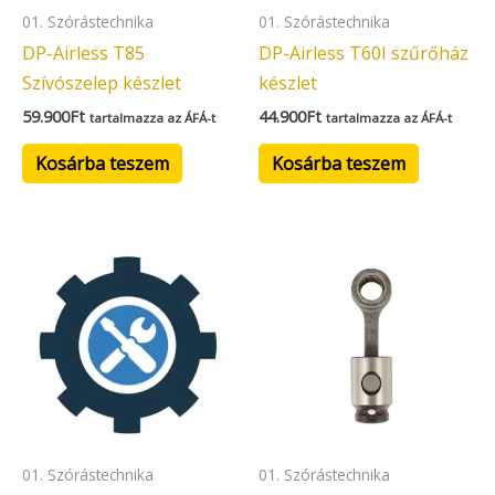
01. Szórástechnika
01. Szórástechnika
DP-Airless T85
DP-Airless T60I szűrőház
Szívószelep készlet
készlet
59.900
Ft
44.900
Ft
tartalmazza az ÁFÁ-t
tartalmazza az ÁFÁ-t
Kosárba teszem
Kosárba teszem
01. Szórástechnika
01. Szórástechnika