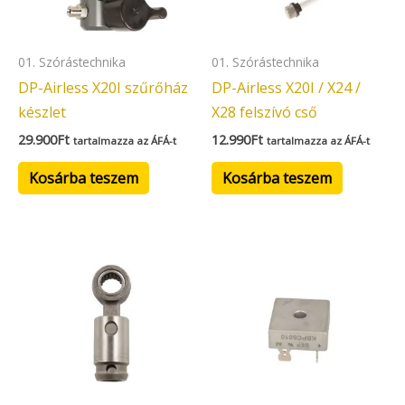
01. Szórástechnika
01. Szórástechnika
DP-Airless X20I szűrőház
DP-Airless X20I / X24 /
készlet
X28 felszívó cső
29.900
Ft
12.990
Ft
tartalmazza az ÁFÁ-t
tartalmazza az ÁFÁ-t
Kosárba teszem
Kosárba teszem