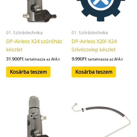
01. Szórástechnika
01. Szórástechnika
DP-Airless X24 szűrőház
DP-Airless X20I-X24
készlet
Szívószelep készlet
31.900
Ft
9.990
Ft
tartalmazza az ÁFÁ-t
tartalmazza az ÁFÁ-t
Kosárba teszem
Kosárba teszem