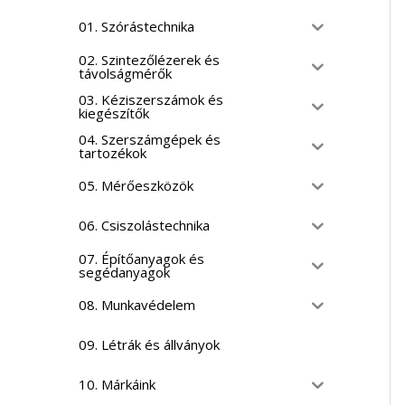
01. Szórástechnika
02. Szintezőlézerek és
távolságmérők
03. Kéziszerszámok és
kiegészítők
04. Szerszámgépek és
tartozékok
05. Mérőeszközök
06. Csiszolástechnika
07. Építőanyagok és
segédanyagok
08. Munkavédelem
09. Létrák és állványok
10. Márkáink