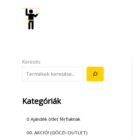
Skip
to
content
Keresés
Kategóriák
0 Ajándék ötlet férfiaknak
00. AKCIÓ! (GÓCZI-OUTLET)