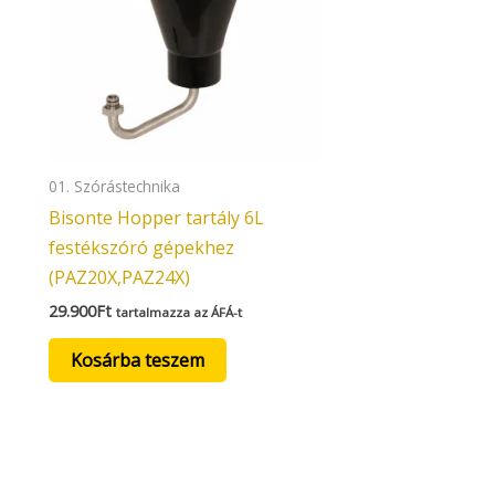
01. Szórástechnika
Bisonte Hopper tartály 6L
festékszóró gépekhez
(PAZ20X,PAZ24X)
29.900
Ft
tartalmazza az ÁFÁ-t
Kosárba teszem