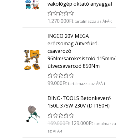
vakológép oktató anyaggal
1.270.000
Ft
É
tartalmazza az ÁFÁ-t
r
t
INGCO 20V MEGA
é
k
erőcsomag /ütvefúró-
e
csavarozó
l
é
96Nm/sarokcsiszoló 115mm/
s
ütvecsavarozó 850Nm
:
0
/
5
99.000
Ft
É
tartalmazza az ÁFÁ-t
r
t
O
C
DINO-TOOLS Betonkeverő
é
r
u
k
150L 375W 230V (DT150H)
e
i
r
l
g
r
é
169.000
Ft
129.000
Ft
É
s
tartalmazza
i
e
r
:
az ÁFÁ-t
n
n
t
0
é
/
a
t