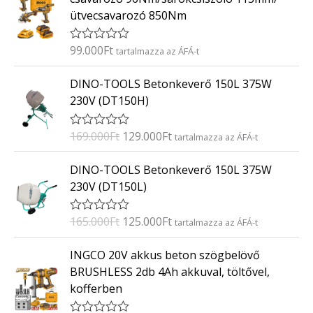
e
ütvecsavarozó 850Nm
l
é
s
:
99.000
Ft
É
tartalmazza az ÁFÁ-t
0
r
/
t
O
C
5
DINO-TOOLS Betonkeverő 150L 375W
é
r
u
k
230V (DT150H)
e
i
r
l
g
r
é
169.000
Ft
129.000
Ft
É
tartalmazza az ÁFÁ-t
s
i
e
r
:
t
n
n
O
C
0
DINO-TOOLS Betonkeverő 150L 375W
é
/
a
t
r
u
k
5
230V (DT150L)
e
l
p
i
r
l
p
r
g
r
é
165.000
Ft
125.000
Ft
É
tartalmazza az ÁFÁ-t
s
r
i
i
e
r
:
i
c
t
n
n
0
INGCO 20V akkus beton szögbelövő
é
/
c
e
a
t
k
5
BRUSHLESS 2db 4Ah akkuval, töltővel,
e
i
e
l
p
kofferben
l
w
s
p
r
é
a
:
s