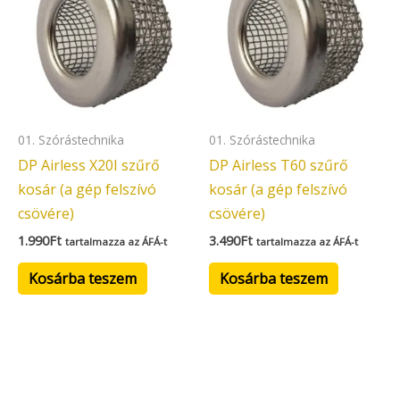
01. Szórástechnika
01. Szórástechnika
DP Airless X20I szűrő
DP Airless T60 szűrő
kosár (a gép felszívó
kosár (a gép felszívó
csövére)
csövére)
1.990
Ft
3.490
Ft
tartalmazza az ÁFÁ-t
tartalmazza az ÁFÁ-t
Kosárba teszem
Kosárba teszem