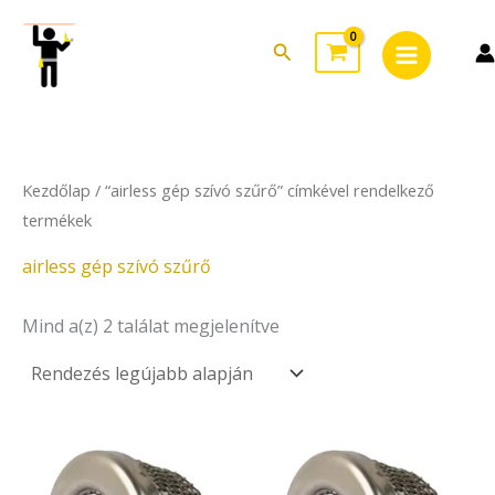
Sorted
Skip
Main
by
to
latest
Search
Menu
content
Kezdőlap
/ “airless gép szívó szűrő” címkével rendelkező
termékek
airless gép szívó szűrő
Mind a(z) 2 találat megjelenítve