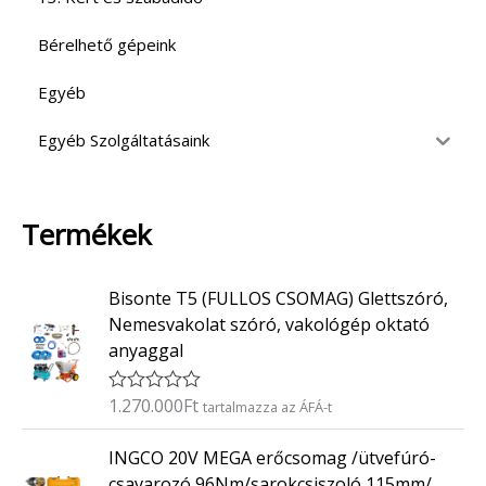
Bérelhető gépeink
Egyéb
Egyéb Szolgáltatásaink
Termékek
Bisonte T5 (FULLOS CSOMAG) Glettszóró,
Nemesvakolat szóró, vakológép oktató
anyaggal
1.270.000
Ft
É
tartalmazza az ÁFÁ-t
r
t
INGCO 20V MEGA erőcsomag /ütvefúró-
é
k
csavarozó 96Nm/sarokcsiszoló 115mm/