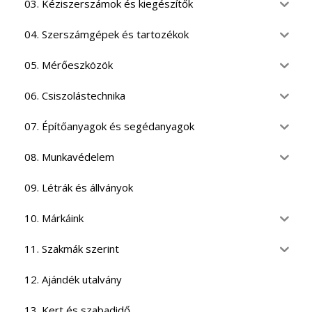
03. Kéziszerszámok és kiegészítők
04. Szerszámgépek és tartozékok
05. Mérőeszközök
06. Csiszolástechnika
07. Építőanyagok és segédanyagok
08. Munkavédelem
09. Létrák és állványok
10. Márkáink
11. Szakmák szerint
12. Ajándék utalvány
13. Kert és szabadidő