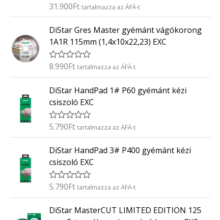
é
31.900
Ft
É
tartalmazza az ÁFÁ-t
s
r
:
t
0
DiStar Gres Master gyémánt vágókorong
é
/
k
5
1A1R 115mm (1,4x10x22,23) EXC
e
l
é
8.990
Ft
É
tartalmazza az ÁFÁ-t
s
r
:
t
0
DiStar HandPad 1# P60 gyémánt kézi
é
/
k
5
csiszoló EXC
e
l
é
5.790
Ft
É
tartalmazza az ÁFÁ-t
s
r
:
t
0
DiStar HandPad 3# P400 gyémánt kézi
é
/
k
5
csiszoló EXC
e
l
é
5.790
Ft
É
tartalmazza az ÁFÁ-t
s
r
:
t
0
DiStar MasterCUT LIMITED EDITION 125
é
/
k