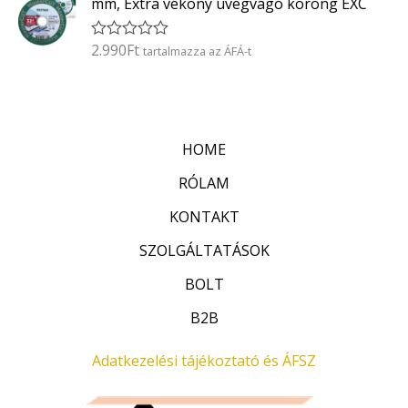
5
mm, Extra vékony üvegvágó korong EXC
e
l
é
2.990
Ft
É
tartalmazza az ÁFÁ-t
s
r
:
t
0
é
/
k
5
e
l
HOME
é
s
:
RÓLAM
0
/
KONTAKT
5
SZOLGÁLTATÁSOK
BOLT
B2B
Adatkezelési tájékoztató és ÁFSZ