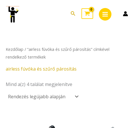
Sorted
Skip
Main
by
to
latest
Search
Menu
content
Kezdőlap
/ “airless fúvóka és szűrő párosítás” címkével
rendelkező termékek
airless fúvóka és szűrő párosítás
Mind a(z) 4 találat megjelenítve