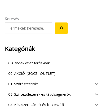
Keresés
Kategóriák
0 Ajándék ötlet férfiaknak
00. AKCIÓ! (GÓCZI-OUTLET)
01. Szórástechnika
02. Szintezőlézerek és távolságmérők
03. Kéziszerszámok és kiegészítők