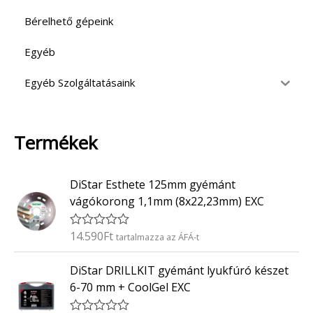
Bérelhető gépeink
Egyéb
Egyéb Szolgáltatásaink
Termékek
DiStar Esthete 125mm gyémánt
vágókorong 1,1mm (8x22,23mm) EXC
14.590
Ft
É
tartalmazza az ÁFÁ-t
r
t
DiStar DRILLKIT gyémánt lyukfúró készet
é
k
6-70 mm + CoolGel EXC
e
l