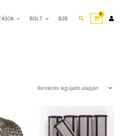
Search
TÁSOK
BOLT
B2B