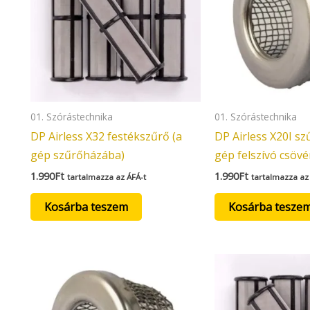
01. Szórástechnika
01. Szórástechnika
DP Airless X32 festékszűrő (a
DP Airless X20I sz
gép szűrőházába)
gép felszívó csövé
1.990
Ft
1.990
Ft
tartalmazza az ÁFÁ-t
tartalmazza az
Kosárba teszem
Kosárba tesze