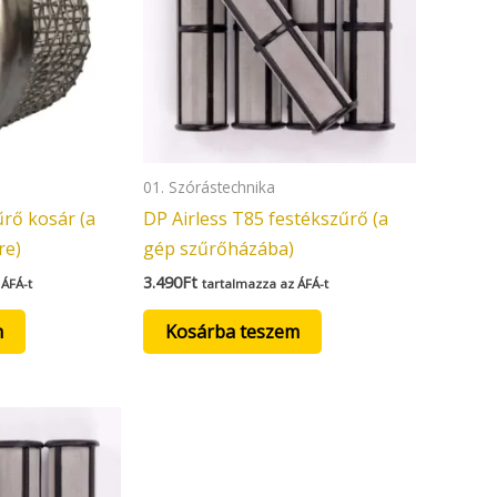
01. Szórástechnika
űrő kosár (a
DP Airless T85 festékszűrő (a
re)
gép szűrőházába)
3.490
Ft
 ÁFÁ-t
tartalmazza az ÁFÁ-t
m
Kosárba teszem