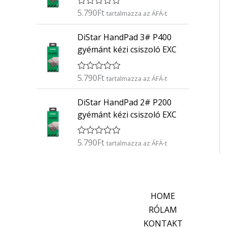
é
5.790
Ft
É
s
tartalmazza az ÁFÁ-t
r
:
t
0
DiStar HandPad 3# P400
é
/
k
5
gyémánt kézi csiszoló EXC
e
l
é
5.790
Ft
É
s
tartalmazza az ÁFÁ-t
r
:
t
0
DiStar HandPad 2# P200
é
/
k
5
gyémánt kézi csiszoló EXC
e
l
é
5.790
Ft
É
s
tartalmazza az ÁFÁ-t
r
:
t
0
é
/
k
5
e
l
HOME
é
s
RÓLAM
:
KONTAKT
0