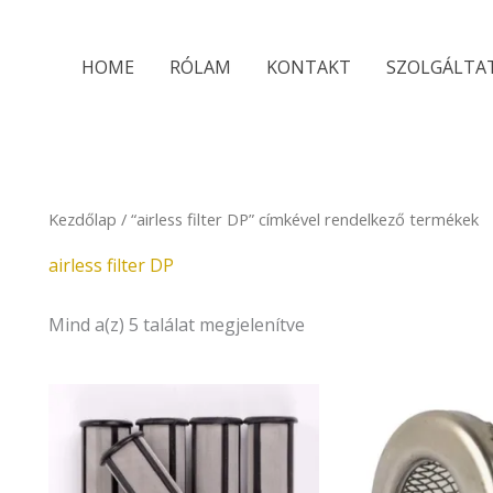
Sorted
by
latest
HOME
RÓLAM
KONTAKT
SZOLGÁLTA
Kezdőlap
/ “airless filter DP” címkével rendelkező termékek
airless filter DP
Mind a(z) 5 találat megjelenítve