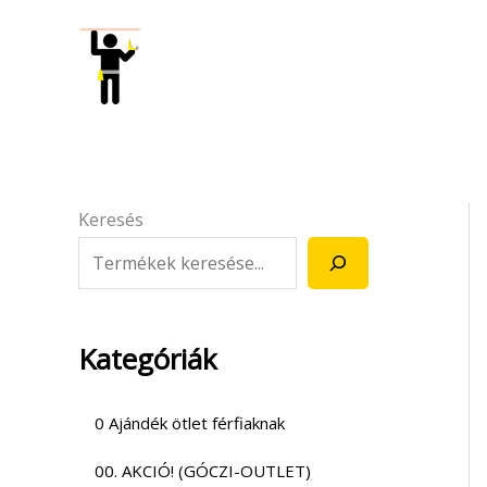
Skip
to
content
Keresés
Kategóriák
0 Ajándék ötlet férfiaknak
00. AKCIÓ! (GÓCZI-OUTLET)