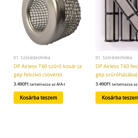
01. Szórástechnika
01. Szórástechnika
DP Airless T60 szűrő kosár (a
DP Airless T60 fes
gép felszívó csövére)
gép szűrőházába)
3.490
Ft
3.490
Ft
tartalmazza az ÁFÁ-t
tartalmazza az
Kosárba teszem
Kosárba tesze