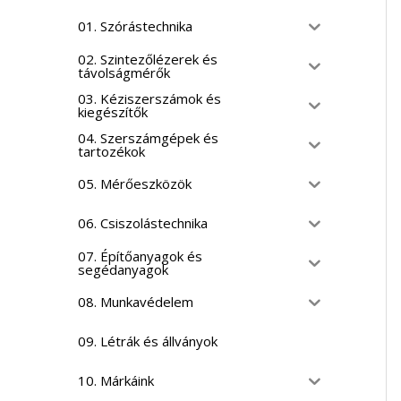
01. Szórástechnika
02. Szintezőlézerek és
távolságmérők
03. Kéziszerszámok és
kiegészítők
04. Szerszámgépek és
tartozékok
05. Mérőeszközök
06. Csiszolástechnika
07. Építőanyagok és
segédanyagok
08. Munkavédelem
09. Létrák és állványok
10. Márkáink