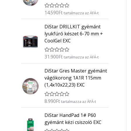
14.590
Ft
É
tartalmazza az ÁFÁ-t
r
t
DiStar DRILLKIT gyémánt
é
k
lyukfúró készet 6-70 mm +
e
CoolGel EXC
l
é
s
:
31.900
Ft
É
tartalmazza az ÁFÁ-t
0
r
/
t
5
DiStar Gres Master gyémánt
é
k
vágókorong 1A1R 115mm
e
(1,4x10x22,23) EXC
l
é
s
:
8.990
Ft
É
tartalmazza az ÁFÁ-t
0
r
/
t
5
DiStar HandPad 1# P60
é
k
gyémánt kézi csiszoló EXC
e
l