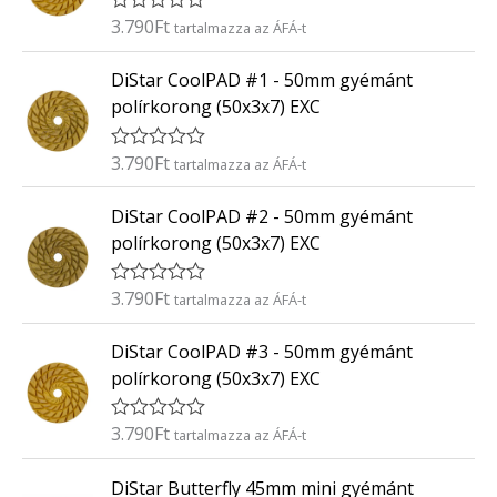
é
3.790
Ft
É
tartalmazza az ÁFÁ-t
s
r
:
t
0
DiStar CoolPAD #1 - 50mm gyémánt
é
/
k
5
polírkorong (50x3x7) EXC
e
l
é
3.790
Ft
É
tartalmazza az ÁFÁ-t
s
r
:
t
0
DiStar CoolPAD #2 - 50mm gyémánt
é
/
k
5
polírkorong (50x3x7) EXC
e
l
é
3.790
Ft
É
tartalmazza az ÁFÁ-t
s
r
:
t
0
DiStar CoolPAD #3 - 50mm gyémánt
é
/
k
5
polírkorong (50x3x7) EXC
e
l
é
3.790
Ft
É
tartalmazza az ÁFÁ-t
s
r
:
t
0
DiStar Butterfly 45mm mini gyémánt
é
/