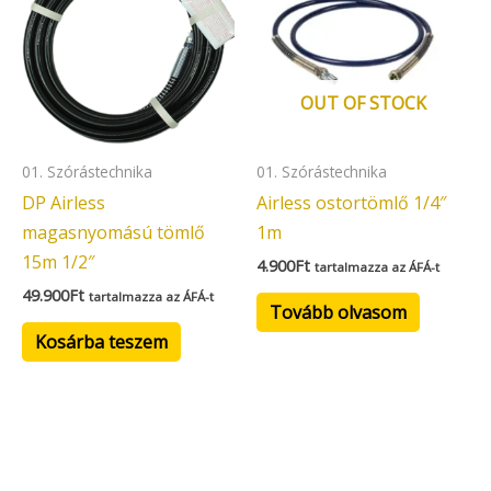
OUT OF STOCK
01. Szórástechnika
01. Szórástechnika
DP Airless
Airless ostortömlő 1/4″
magasnyomású tömlő
1m
15m 1/2″
4.900
Ft
tartalmazza az ÁFÁ-t
49.900
Ft
tartalmazza az ÁFÁ-t
Tovább olvasom
Kosárba teszem