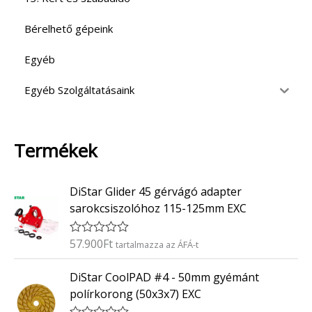
Bérelhető gépeink
Egyéb
Egyéb Szolgáltatásaink
Termékek
DiStar Glider 45 gérvágó adapter
sarokcsiszolóhoz 115-125mm EXC
57.900
Ft
É
tartalmazza az ÁFÁ-t
r
t
DiStar CoolPAD #4 - 50mm gyémánt
é
k
polírkorong (50x3x7) EXC
e
l