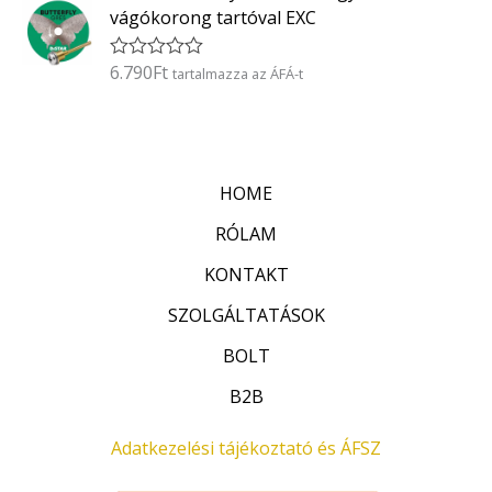
k
5
vágókorong tartóval EXC
e
l
é
6.790
Ft
É
tartalmazza az ÁFÁ-t
s
r
:
t
0
é
/
k
5
e
l
HOME
é
s
:
RÓLAM
0
/
KONTAKT
5
SZOLGÁLTATÁSOK
BOLT
B2B
Adatkezelési tájékoztató és ÁFSZ