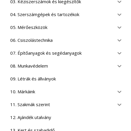
03. Kéziszerszámok és kiegészítők
04. Szerszámgépek és tartozékok
05. Mérőeszközök
06. Csiszolástechnika
07. Építőanyagok és segédanyagok
08. Munkavédelem
09. Létrák és állványok
10. Márkáink
11. Szakmák szerint
12. Ajándék utalvány
13. Kert és szabadidő