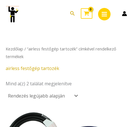
Sorted
Skip
Main
by
to
latest
Search
Menu
content
Kezdőlap
/ “airless festőgép tartozék” címkével rendelkező
termékek
airless festőgép tartozék
Mind a(z) 2 találat megjelenítve