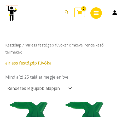
Sorted
Skip
Main
by
to
latest
Search
Menu
content
Kezdőlap
/ “airless festőgép fúvóka” címkével rendelkező
termékek
airless festőgép fúvóka
Mind a(z) 25 találat megjelenítve