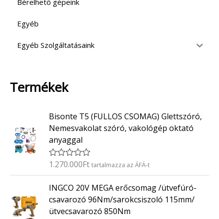
Bérelhető gépeink
Egyéb
Egyéb Szolgáltatásaink
Termékek
Bisonte T5 (FULLOS CSOMAG) Glettszóró,
Nemesvakolat szóró, vakológép oktató
anyaggal
1.270.000
Ft
É
tartalmazza az ÁFÁ-t
r
t
INGCO 20V MEGA erőcsomag /ütvefúró-
é
k
csavarozó 96Nm/sarokcsiszoló 115mm/
e
ütvecsavarozó 850Nm
l
é