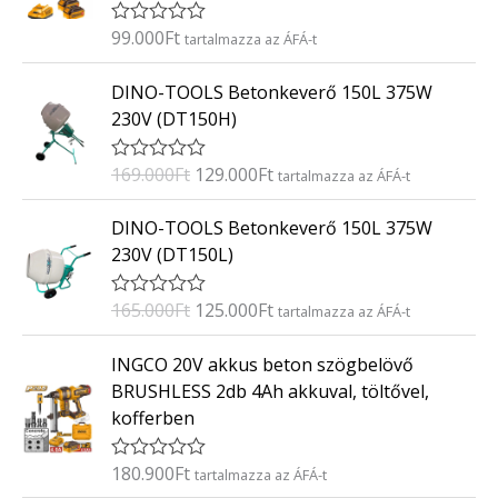
s
:
99.000
Ft
É
tartalmazza az ÁFÁ-t
0
r
/
t
O
C
5
DINO-TOOLS Betonkeverő 150L 375W
é
r
u
k
230V (DT150H)
e
i
r
l
g
r
é
169.000
Ft
129.000
Ft
É
tartalmazza az ÁFÁ-t
s
i
e
r
:
t
n
n
O
C
0
DINO-TOOLS Betonkeverő 150L 375W
é
/
a
t
r
u
k
5
230V (DT150L)
e
l
p
i
r
l
p
r
g
r
é
165.000
Ft
125.000
Ft
É
tartalmazza az ÁFÁ-t
s
r
i
i
e
r
:
i
c
t
n
n
0
INGCO 20V akkus beton szögbelövő
é
/
c
e
a
t
k
5
BRUSHLESS 2db 4Ah akkuval, töltővel,
e
i
e
l
p
kofferben
l
w
s
p
r
é
a
:
s
r
i
:
180.900
Ft
É
tartalmazza az ÁFÁ-t
s
1
i
c
0
r