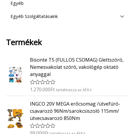
Egyéb
Egyéb Szolgáltatásaink
Termékek
Bisonte T5 (FULLOS CSOMAG) Glettszóró,
Nemesvakolat szóró, vakológép oktató
anyaggal
1.270.000
Ft
É
tartalmazza az ÁFÁ-t
r
t
INGCO 20V MEGA erőcsomag /ütvefúró-
é
k
csavarozó 96Nm/sarokcsiszoló 115mm/
e
ütvecsavarozó 850Nm
l
é
s
:
99.000
Ft
É
tartalmazza az ÁFÁ-t