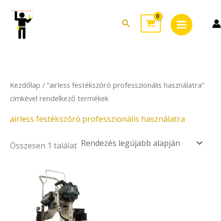
Skip
Main
to
Search
Menu
content
Kezdőlap
/ “airless festékszóró professzionális használatra”
címkével rendelkező termékek
airless festékszóró professzionális használatra
Összesen 1 találat