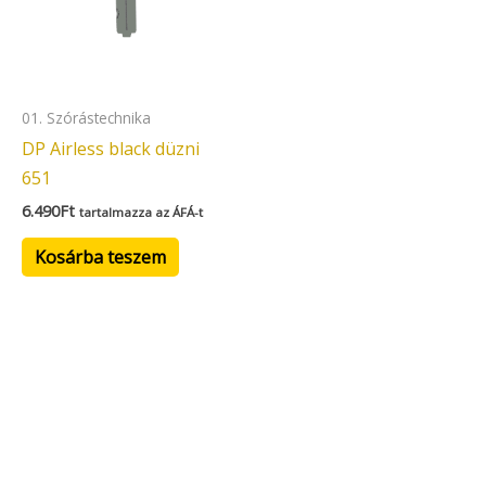
01. Szórástechnika
DP Airless black düzni
651
6.490
Ft
tartalmazza az ÁFÁ-t
Kosárba teszem