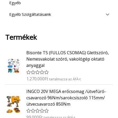
Egyéb
Egyéb Szolgáltatásaink
Termékek
Bisonte T5 (FULLOS CSOMAG) Glettszóró,
Nemesvakolat szóró, vakológép oktató
anyaggal
1.270.000
Ft
É
tartalmazza az ÁFÁ-t
r
t
INGCO 20V MEGA erőcsomag /ütvefúró-
é
k
csavarozó 96Nm/sarokcsiszoló 115mm/
e
ütvecsavarozó 850Nm
l
é
s
:
99.000
Ft
É
tartalmazza az ÁFÁ-t