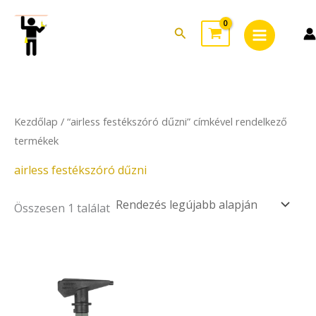
Skip
Main
to
Search
Menu
content
Kezdőlap
/ “airless festékszóró dűzni” címkével rendelkező
termékek
airless festékszóró dűzni
Összesen 1 találat