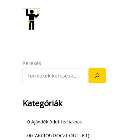
Skip
to
content
Keresés
Kategóriák
0 Ajándék ötlet férfiaknak
00. AKCIÓ! (GÓCZI-OUTLET)