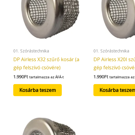
01. Szórástechnika
01. Szórástechnika
DP Airless X32 szűrő kosár (a
DP Airless X20I sz
gép felszívó csövére)
gép felszívó csövé
1.990
Ft
1.990
Ft
tartalmazza az ÁFÁ-t
tartalmazza az
Kosárba teszem
Kosárba tesze