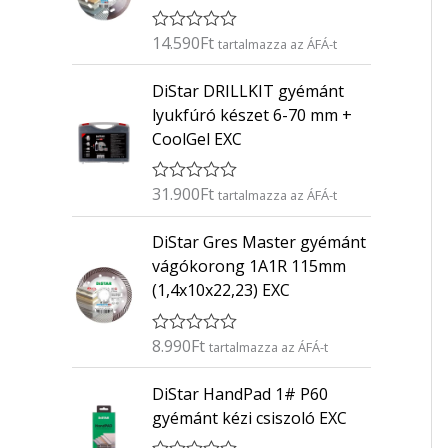
14.590
Ft
É
tartalmazza az ÁFÁ-t
r
t
DiStar DRILLKIT gyémánt
é
k
lyukfúró készet 6-70 mm +
e
CoolGel EXC
l
é
s
:
31.900
Ft
É
tartalmazza az ÁFÁ-t
0
r
/
t
5
DiStar Gres Master gyémánt
é
k
vágókorong 1A1R 115mm
e
(1,4x10x22,23) EXC
l
é
s
:
8.990
Ft
É
tartalmazza az ÁFÁ-t
0
r
/
t
5
DiStar HandPad 1# P60
é
k
gyémánt kézi csiszoló EXC
e
l