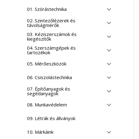
01. Szórástechnika
02. Szintezőlézerek és
távolságmérők
03. Kéziszerszámok és
kiegészítők
04. Szerszámgépek és
tartozékok
05. Mérőeszközök
06. Csiszolástechnika
07. Építőanyagok és
segédanyagok
08. Munkavédelem
09. Létrák és állványok
10. Márkáink