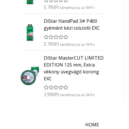
é
5.790
Ft
É
s
tartalmazza az ÁFÁ-t
r
:
t
0
DiStar HandPad 3# P400
é
/
k
5
gyémánt kézi csiszoló EXC
e
l
é
5.790
Ft
É
s
tartalmazza az ÁFÁ-t
r
:
t
0
DiStar MasterCUT LIMITED
é
/
k
5
EDITION 125 mm, Extra
e
vékony üvegvágó korong
l
é
EXC
s
:
0
2.990
Ft
É
/
tartalmazza az ÁFÁ-t
r
5
t
é
k
e
l
HOME
é