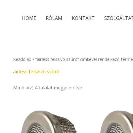
Sorted
by
latest
HOME
RÓLAM
KONTAKT
SZOLGÁLTA
Kezdőlap
/ “airless felszívó szűrő” címkével rendelkező term
airless felszívó szűrő
Mind a(z) 4 találat megjelenítve