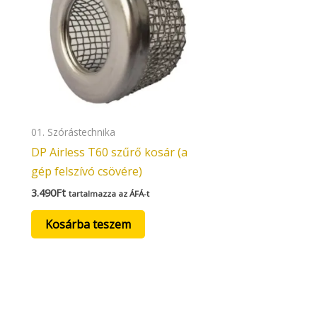
01. Szórástechnika
DP Airless T60 szűrő kosár (a
gép felszívó csövére)
3.490
Ft
tartalmazza az ÁFÁ-t
Kosárba teszem