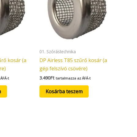
01. Szórástechnika
űrő kosár (a
DP Airless T85 szűrő kosár (a
re)
gép felszívó csövére)
3.490
Ft
 ÁFÁ-t
tartalmazza az ÁFÁ-t
m
Kosárba teszem