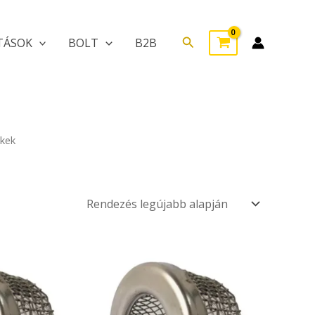
Search
TÁSOK
BOLT
B2B
ékek