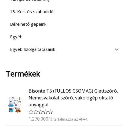
13. Kert és szabadidő
Bérelhető gépeink
Egyéb
Egyéb Szolgáltatásaink
Termékek
Bisonte T5 (FULLOS CSOMAG) Glettszóró,
Nemesvakolat szóró, vakológép oktató
anyaggal
1.270.000
Ft
É
tartalmazza az ÁFÁ-t
r
t