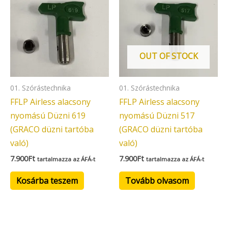
OUT OF STOCK
01. Szórástechnika
01. Szórástechnika
FFLP Airless alacsony
FFLP Airless alacsony
nyomású Düzni 619
nyomású Düzni 517
(GRACO düzni tartóba
(GRACO düzni tartóba
való)
való)
7.900
Ft
7.900
Ft
tartalmazza az ÁFÁ-t
tartalmazza az ÁFÁ-t
Kosárba teszem
Tovább olvasom