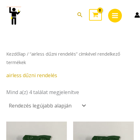
Sorted
Skip
Main
by
to
latest
Search
Menu
content
Kezdőlap
/ “airless dűzni rendelés” címkével rendelkező
termékek
airless dűzni rendelés
Mind a(z) 4 találat megjelenítve