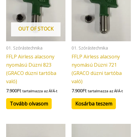
OUT OF STOCK
01. Szórástechnika
01. Szórástechnika
FFLP Airless alacsony
FFLP Airless alacsony
nyomású Düzni 823
nyomású Düzni 721
(GRACO düzni tartóba
(GRACO düzni tartóba
való)
való)
7.900
Ft
7.900
Ft
tartalmazza az ÁFÁ-t
tartalmazza az ÁFÁ-t
Tovább olvasom
Kosárba teszem