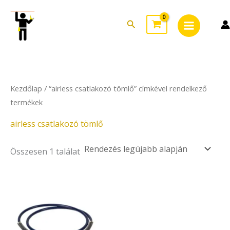
Skip
Main
to
Search
Menu
content
Kezdőlap
/ “airless csatlakozó tömlő” címkével rendelkező
termékek
airless csatlakozó tömlő
Összesen 1 találat