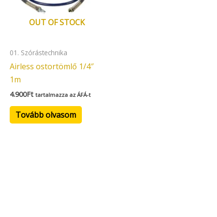
OUT OF STOCK
01. Szórástechnika
Airless ostortömlő 1/4″
1m
4.900
Ft
tartalmazza az ÁFÁ-t
Tovább olvasom