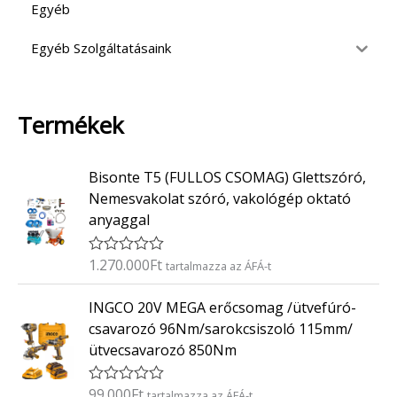
Egyéb
Egyéb Szolgáltatásaink
Termékek
Bisonte T5 (FULLOS CSOMAG) Glettszóró,
Nemesvakolat szóró, vakológép oktató
anyaggal
1.270.000
Ft
É
tartalmazza az ÁFÁ-t
r
t
INGCO 20V MEGA erőcsomag /ütvefúró-
é
k
csavarozó 96Nm/sarokcsiszoló 115mm/
e
ütvecsavarozó 850Nm
l
é
s
:
99.000
Ft
É
tartalmazza az ÁFÁ-t