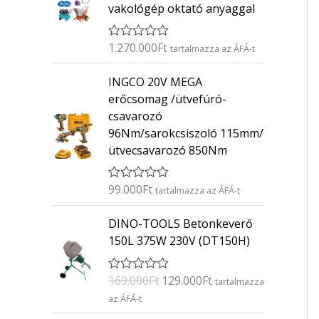
vakológép oktató anyaggal
1.270.000
Ft
É
tartalmazza az ÁFÁ-t
r
t
INGCO 20V MEGA
é
k
erőcsomag /ütvefúró-
e
csavarozó
l
é
96Nm/sarokcsiszoló 115mm/
s
ütvecsavarozó 850Nm
:
0
/
5
99.000
Ft
É
tartalmazza az ÁFÁ-t
r
t
O
C
DINO-TOOLS Betonkeverő
é
r
u
k
150L 375W 230V (DT150H)
e
i
r
l
g
r
é
169.000
Ft
129.000
Ft
É
s
tartalmazza
i
e
r
:
az ÁFÁ-t
n
n
t
0
é
/
a
t