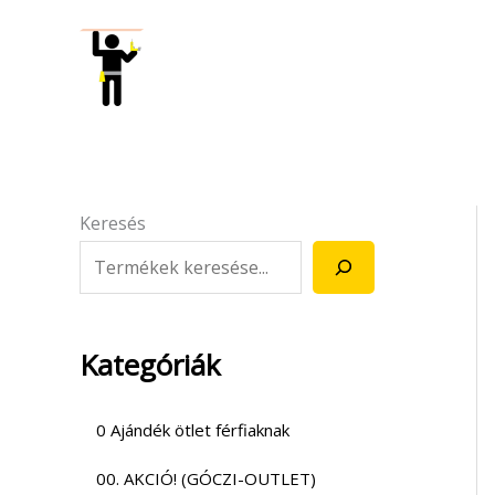
Skip
to
content
Keresés
Kategóriák
0 Ajándék ötlet férfiaknak
00. AKCIÓ! (GÓCZI-OUTLET)