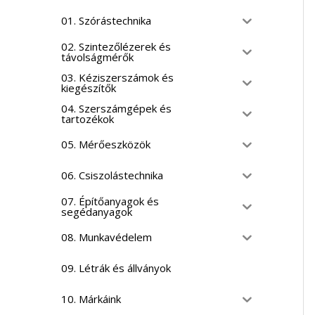
01. Szórástechnika
02. Szintezőlézerek és
távolságmérők
03. Kéziszerszámok és
kiegészítők
04. Szerszámgépek és
tartozékok
05. Mérőeszközök
06. Csiszolástechnika
07. Építőanyagok és
segédanyagok
08. Munkavédelem
09. Létrák és állványok
10. Márkáink