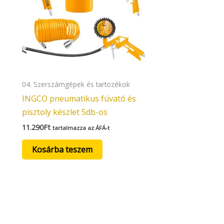
04. Szerszámgépek és tartozékok
INGCO pneumatikus fúvató és
pisztoly készlet 5db-os
11.290
Ft
tartalmazza az ÁFÁ-t
Kosárba teszem