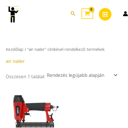
Skip
Main
to
Search
Menu
content
Kezdőlap
/ “air nailer” címkével rendelkező termékek
air nailer
Összesen 1 találat