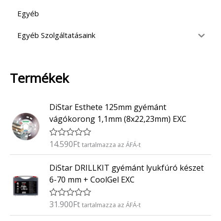
Egyéb
Egyéb Szolgáltatásaink
Termékek
DiStar Esthete 125mm gyémánt
vágókorong 1,1mm (8x22,23mm) EXC
14.590
Ft
É
tartalmazza az ÁFÁ-t
r
t
DiStar DRILLKIT gyémánt lyukfúró készet
é
k
6-70 mm + CoolGel EXC
e
l
é
31.900
Ft
É
tartalmazza az ÁFÁ-t
s
r
:
t