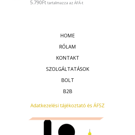
5.790
Ft
É
tartalmazza az ÁFÁ-t
s
r
:
t
0
é
/
k
5
e
l
HOME
é
s
:
RÓLAM
0
/
KONTAKT
5
SZOLGÁLTATÁSOK
BOLT
B2B
Adatkezelési tájékoztató és ÁFSZ