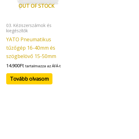
OUT OF STOCK
03. Kéziszerszámok és
kiegészítők
YATO Pneumatikus
tűzőgép 16-40mm és
szögbelövő 15-50mm
14.900
Ft
tartalmazza az ÁFÁ-t
Tovább olvasom