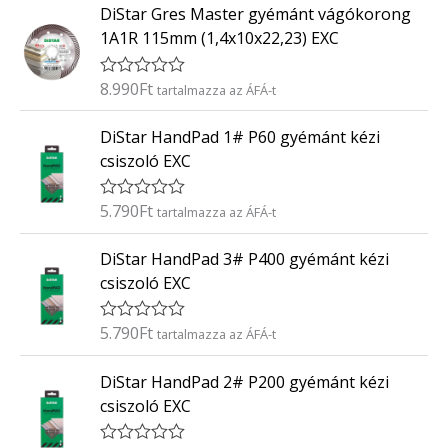
0
DiStar Gres Master gyémánt vágókorong
é
/
k
5
1A1R 115mm (1,4x10x22,23) EXC
e
l
é
8.990
Ft
É
tartalmazza az ÁFÁ-t
s
r
:
t
0
DiStar HandPad 1# P60 gyémánt kézi
é
/
k
5
csiszoló EXC
e
l
é
5.790
Ft
É
tartalmazza az ÁFÁ-t
s
r
:
t
0
DiStar HandPad 3# P400 gyémánt kézi
é
/
k
5
csiszoló EXC
e
l
é
5.790
Ft
É
tartalmazza az ÁFÁ-t
s
r
:
t
0
DiStar HandPad 2# P200 gyémánt kézi
é
/
k
5
csiszoló EXC
e
l
é