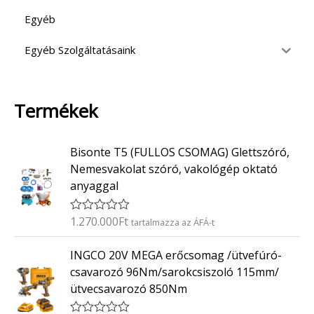
Egyéb
Egyéb Szolgáltatásaink
Termékek
Bisonte T5 (FULLOS CSOMAG) Glettszóró,
Nemesvakolat szóró, vakológép oktató
anyaggal
1.270.000
Ft
É
tartalmazza az ÁFÁ-t
r
t
INGCO 20V MEGA erőcsomag /ütvefúró-
é
k
csavarozó 96Nm/sarokcsiszoló 115mm/
e
ütvecsavarozó 850Nm
l
é
s