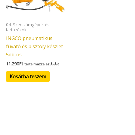
04. Szerszámgépek és
tartozékok
INGCO pneumatikus
fúvató és pisztoly készlet
5db-os
11.290
Ft
tartalmazza az ÁFÁ-t
Kosárba teszem