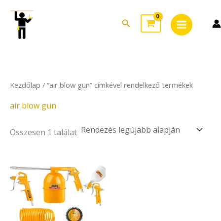
Skip
Main
to
Search
Menu
content
Kezdőlap
/ “air blow gun” címkével rendelkező termékek
air blow gun
Összesen 1 találat