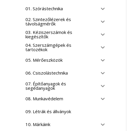
01. Szórástechnika
02. Szintezőlézerek és
távolságmérők
03. Kéziszerszámok és
kiegészítők
04. Szerszámgépek és
tartozékok
05. Mérőeszközök
06. Csiszolástechnika
07. Építőanyagok és
segédanyagok
08. Munkavédelem
09. Létrák és állványok
10. Márkáink