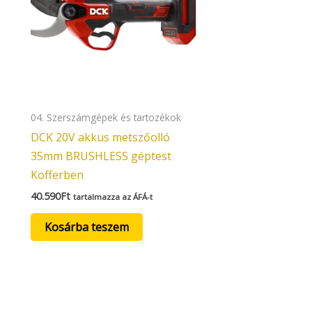
04. Szerszámgépek és tartozékok
DCK 20V akkus metszőolló
35mm BRUSHLESS géptest
Kofferben
40.590
Ft
tartalmazza az ÁFÁ-t
Kosárba teszem