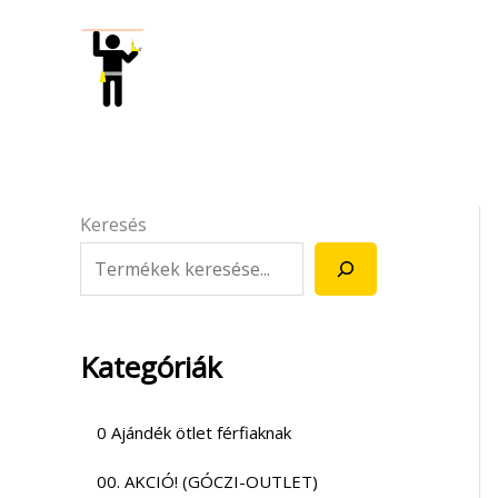
Skip
to
content
Keresés
Kategóriák
0 Ajándék ötlet férfiaknak
00. AKCIÓ! (GÓCZI-OUTLET)