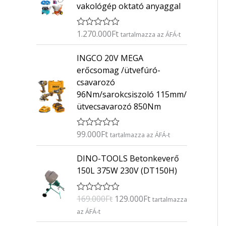
vakológép oktató anyaggal
1.270.000
Ft
É
tartalmazza az ÁFÁ-t
r
t
INGCO 20V MEGA
é
k
erőcsomag /ütvefúró-
e
csavarozó
l
é
96Nm/sarokcsiszoló 115mm/
s
ütvecsavarozó 850Nm
:
0
/
5
99.000
Ft
É
tartalmazza az ÁFÁ-t
r
t
O
C
DINO-TOOLS Betonkeverő
é
r
u
k
150L 375W 230V (DT150H)
e
i
r
l
g
r
é
169.000
Ft
129.000
Ft
É
s
tartalmazza
i
e
r
:
az ÁFÁ-t
n
n
t
0
é
/
a
t