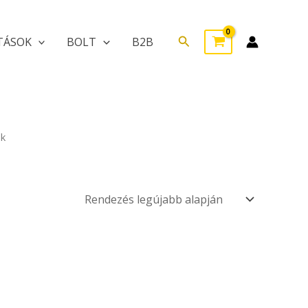
Search
TÁSOK
BOLT
B2B
ek