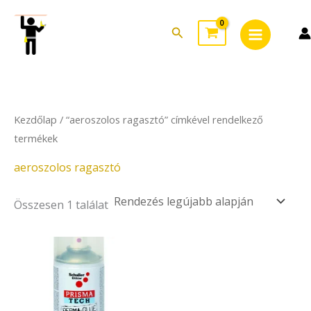
Skip
Main
to
Search
Menu
content
Kezdőlap
/ “aeroszolos ragasztó” címkével rendelkező
termékek
aeroszolos ragasztó
Összesen 1 találat