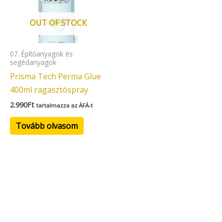
OUT OF STOCK
07. Építőanyagok és
segédanyagok
Prisma Tech Perma Glue
400ml ragasztóspray
2.990
Ft
tartalmazza az ÁFÁ-t
Tovább olvasom