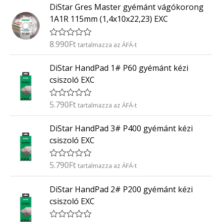
0
DiStar Gres Master gyémánt vágókorong
é
/
k
5
1A1R 115mm (1,4x10x22,23) EXC
e
l
é
8.990
Ft
É
tartalmazza az ÁFÁ-t
s
r
:
t
0
DiStar HandPad 1# P60 gyémánt kézi
é
/
k
5
csiszoló EXC
e
l
é
5.790
Ft
É
tartalmazza az ÁFÁ-t
s
r
:
t
0
DiStar HandPad 3# P400 gyémánt kézi
é
/
k
5
csiszoló EXC
e
l
é
5.790
Ft
É
tartalmazza az ÁFÁ-t
s
r
:
t
0
DiStar HandPad 2# P200 gyémánt kézi
é
/
k
5
csiszoló EXC
e
l
é