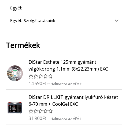
Egyéb
Egyéb Szolgáltatásaink
Termékek
DiStar Esthete 125mm gyémánt
vágókorong 1,1mm (8x22,23mm) EXC
14.590
Ft
É
tartalmazza az ÁFÁ-t
r
t
DiStar DRILLKIT gyémánt lyukfúró készet
é
k
6-70 mm + CoolGel EXC
e
l
é
31.900
Ft
É
tartalmazza az ÁFÁ-t
s
r
:
t