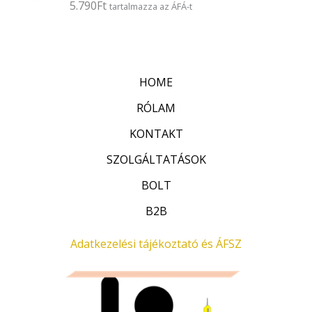
5.790
Ft
É
tartalmazza az ÁFÁ-t
s
r
:
t
0
é
/
k
5
e
l
HOME
é
s
:
RÓLAM
0
/
KONTAKT
5
SZOLGÁLTATÁSOK
BOLT
B2B
Adatkezelési tájékoztató és ÁFSZ