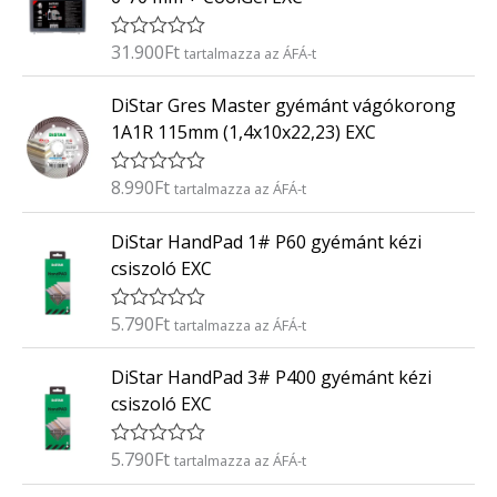
e
l
é
31.900
Ft
É
tartalmazza az ÁFÁ-t
s
r
:
t
0
DiStar Gres Master gyémánt vágókorong
é
/
k
5
1A1R 115mm (1,4x10x22,23) EXC
e
l
é
8.990
Ft
É
tartalmazza az ÁFÁ-t
s
r
:
t
0
DiStar HandPad 1# P60 gyémánt kézi
é
/
k
5
csiszoló EXC
e
l
é
5.790
Ft
É
tartalmazza az ÁFÁ-t
s
r
:
t
0
DiStar HandPad 3# P400 gyémánt kézi
é
/
k
5
csiszoló EXC
e
l
é
5.790
Ft
É
tartalmazza az ÁFÁ-t
s
r
:
t