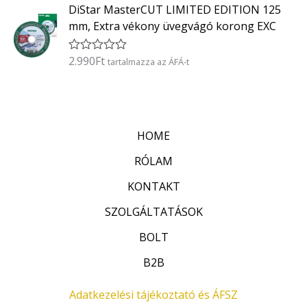
0
DiStar MasterCUT LIMITED EDITION 125
é
/
k
5
mm, Extra vékony üvegvágó korong EXC
e
l
é
2.990
Ft
É
tartalmazza az ÁFÁ-t
s
r
:
t
0
é
/
k
5
e
l
HOME
é
s
:
RÓLAM
0
/
KONTAKT
5
SZOLGÁLTATÁSOK
BOLT
B2B
Adatkezelési tájékoztató és ÁFSZ