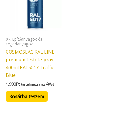
07. Építőanyagok és
segédanyagok
COSMOSLAC RAL LINE
premium festék spray
400ml RAL5017 Traffic
Blue
1.990
Ft
tartalmazza az ÁFÁ-t
Kosárba teszem