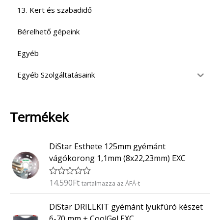
13. Kert és szabadidő
Bérelhető gépeink
Egyéb
Egyéb Szolgáltatásaink
Termékek
DiStar Esthete 125mm gyémánt
vágókorong 1,1mm (8x22,23mm) EXC
14.590
Ft
É
tartalmazza az ÁFÁ-t
r
t
DiStar DRILLKIT gyémánt lyukfúró készet
é
k
6-70 mm + CoolGel EXC