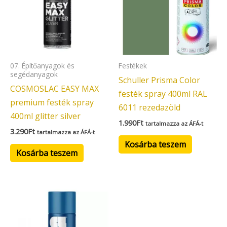
07. Építőanyagok és
Festékek
segédanyagok
Schuller Prisma Color
COSMOSLAC EASY MAX
festék spray 400ml RAL
premium festék spray
6011 rezedazöld
400ml glitter silver
1.990
Ft
tartalmazza az ÁFÁ-t
3.290
Ft
tartalmazza az ÁFÁ-t
Kosárba teszem
Kosárba teszem