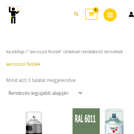
Sorted
Skip
Main
by
to
latest
Search
Menu
content
Kezdőlap
/ “aeroszol festék” címkével rendelkező termékek
aeroszol festék
Mind a(z) 3 találat megjelenítve