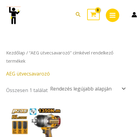
Skip
Main
to
Search
Menu
content
Kezdőlap
/ “AEG ütvecsavarozó” címkével rendelkező
termékek
AEG ütvecsavarozó
Összesen 1 találat