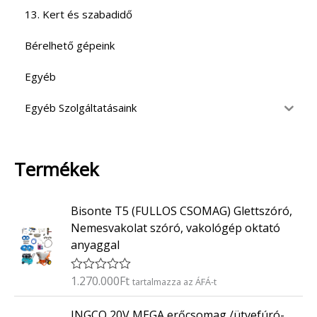
13. Kert és szabadidő
Bérelhető gépeink
Egyéb
Egyéb Szolgáltatásaink
Termékek
Bisonte T5 (FULLOS CSOMAG) Glettszóró,
Nemesvakolat szóró, vakológép oktató
anyaggal
1.270.000
Ft
É
tartalmazza az ÁFÁ-t
r
t
INGCO 20V MEGA erőcsomag /ütvefúró-
é