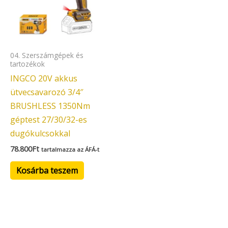
04. Szerszámgépek és
tartozékok
INGCO 20V akkus
ütvecsavarozó 3/4″
BRUSHLESS 1350Nm
géptest 27/30/32-es
dugókulcsokkal
78.800
Ft
tartalmazza az ÁFÁ-t
Kosárba teszem