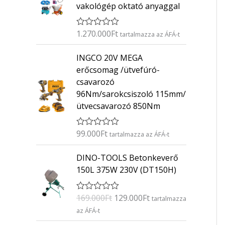
vakológép oktató anyaggal
1.270.000
Ft
É
tartalmazza az ÁFÁ-t
r
t
INGCO 20V MEGA
é
k
erőcsomag /ütvefúró-
e
csavarozó
l
é
96Nm/sarokcsiszoló 115mm/
s
ütvecsavarozó 850Nm
:
0
/
5
99.000
Ft
É
tartalmazza az ÁFÁ-t
r
t
O
C
DINO-TOOLS Betonkeverő
é
r
u
k
150L 375W 230V (DT150H)
e
i
r
l
g
r
é
169.000
Ft
129.000
Ft
É
s
tartalmazza
i
e
r
:
az ÁFÁ-t
n
n
t
0
é
/
a
t