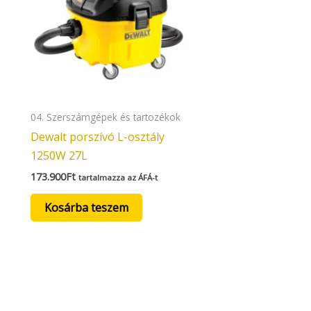
04. Szerszámgépek és tartozékok
Dewalt porszívó L-osztály
1250W 27L
173.900
Ft
tartalmazza az ÁFÁ-t
Kosárba teszem