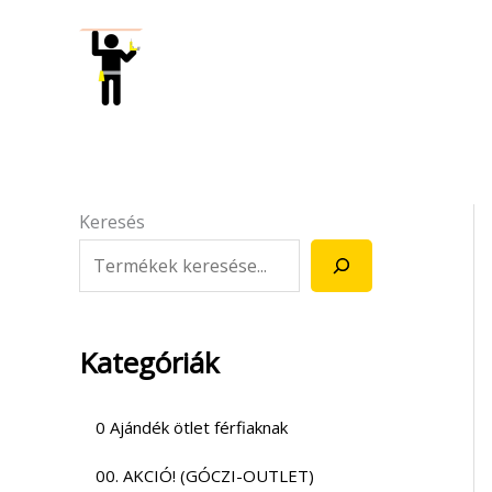
Skip
to
content
Keresés
Kategóriák
0 Ajándék ötlet férfiaknak
00. AKCIÓ! (GÓCZI-OUTLET)