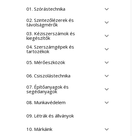
01. Szórástechnika
02. Szintezőlézerek és
távolságmérők
03. Kéziszerszámok és
kiegészítők
04. Szerszámgépek és
tartozékok
05. Mérőeszközök
06. Csiszolástechnika
07. Építőanyagok és
segédanyagok
08. Munkavédelem
09. Létrák és állványok
10. Márkáink