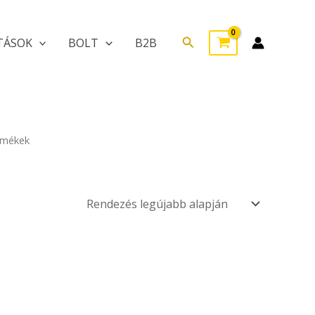
Search
TÁSOK
BOLT
B2B
ermékek