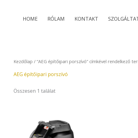
HOME
RÓLAM
KONTAKT
SZOLGÁLTA
Kezdőlap
/ “AEG építőipari porszívó” címkével rendelkező t
AEG építőipari porszívó
Összesen 1 találat